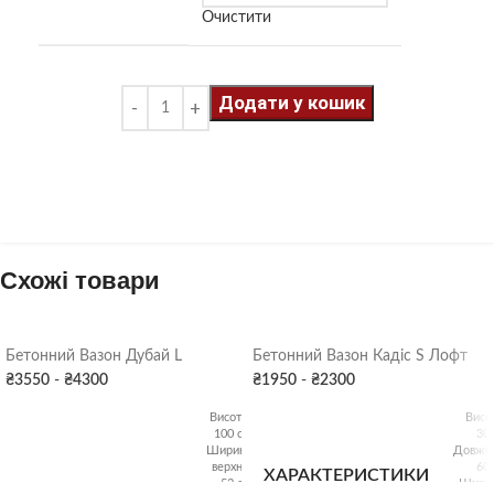
Очистити
Додати у кошик
Схожі товари
Бетонний Вазон Дубай L
Бетонний Вазон Кадіс S Лофт
₴
3550
-
₴
4300
₴
1950
-
₴
2300
Висота:
Висо
100 см
30
Ширина
Довжин
верхня:
60
ХАРАКТЕРИСТИКИ
52 см
Ширин
ХАРАКТЕРИСТИКИ