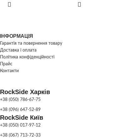
Ширина
30
нижня:
Об'єм:
36 см
Об'єм:
35 л
ВАГА
58
ІНФОРМАЦІЯ
ВАГА
130 кг
Гарантія та повернення товару
Бетон
,
Сірий гран
КОЛІР
Доставка і оплата
Чорний гран
ВАЗОНУ
Політика конфіденційності
Бетон
,
Сірий граніт
,
Коричневий граніт
,
Ко
КОЛІР
Чорний граніт
,
Прайс
Коричневий граніт
,
ВАЗОНУ
Контакти
Колір
RockSide Харків
+38 (050) 786-67-75
+38 (096) 647-52-89
RockSide Київ
+38 (050) 017-97-12
+38 (067) 713-72-33