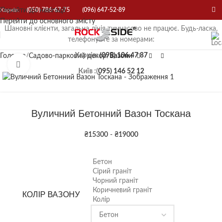
Перейти до навігації
Харків:
(050) 786-67-75
(096) 647-52-89
Перейти до основного змісту
Шановні клієнти, загальна лінія тимчасово не працює. Будь-ласка,
телефонуйте за номерами:
Харків:
(095) 106 47 87
Головна
Садово-парковий декор
Вазони
Натисніть, щоб збільшити
Київ :(
095) 146 52 12
Вуличний Бетонний Вазон Тоскана
₴
15300
-
₴
19000
Бетон
Сірий граніт
Чорний граніт
Коричневий граніт
КОЛІР ВАЗОНУ
Колір