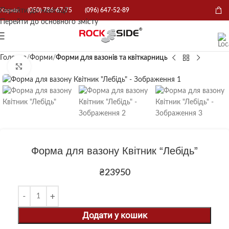
Перейти до навігації
Харків:
(050) 786-67-75
(096) 647-52-89
Перейти до основного змісту
Головна
Форми
Форми для вазонів та квіткарниць
Натисніть, щоб збільшити
Форма для вазону Квітник “Лебідь”
₴
23950
Додати у кошик