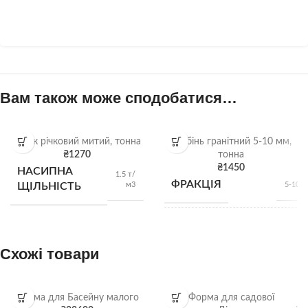
Вам також може сподобатися…
Пісок річковий митий, тонна
Щебінь гранітний 5-10 мм,
₴
1270
тонна
₴
1450
НАСИПНА
1.5 т/
ФРАКЦІЯ
м3
ЩІЛЬНІСТЬ
5-10 
НАСИПНА
1,28 
м
ЩІЛЬНІСТЬ
Схожі товари
ВИД
Гранітний щебі
Форма для Басейну малого
Форма для садової