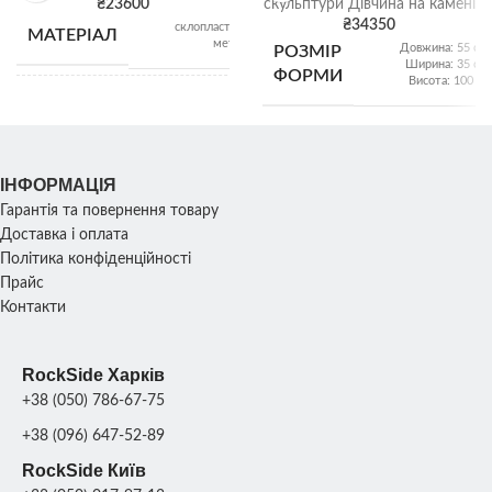
₴
23600
скульптури Дівчина на камені
₴
34350
склопластик,
МАТЕРІАЛ
Щебі
ВІДВАНТАЖЕННЯ
метал
Довжина: 55 см;
РОЗМІР
насип
Ширина: 35 см;
ФОРМИ
Висота: 100 см
Діаметр басейну:
РОЗМІР
внутрішній: 180 см;
Зовнішній: 270 см;
ВАГА ФОРМИ
15 кг
ІНФОРМАЦІЯ
УПАКОВКА
Гарантія та повернення товару
РОЗМІР
2
35х30х70
КОМПЛЕКТУ
Доставка і оплата
піддони
см
СКУЛЬПТУРИ
ФОРМ
Політика конфіденційності
Прайс
Контакти
ВАГА
46
ВАГА КОМПЛЕКТУ
120
кг
СКУЛЬПТУРИ
кг
ФОРМ
RockSide Харків
+38 (050) 786-67-75
1
1
ПРОДУКТИВНІСТЬ
шт/
ПРОДУКТИВНІСТЬ
шт./8
+38 (096) 647-52-89
день;
днів
RockSide Київ