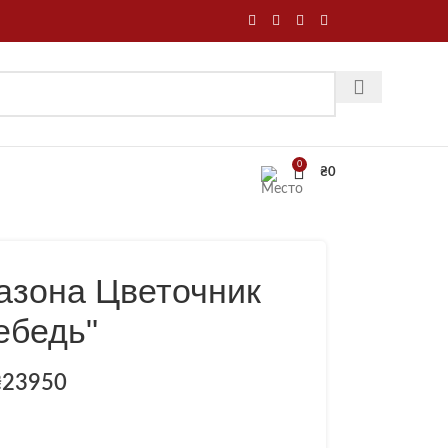
0
₴
0
азона Цветочник
ебедь"
₴
23950