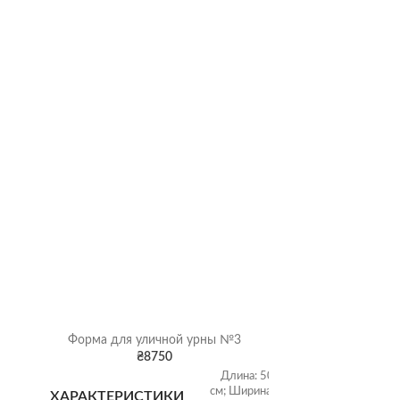
Форма для уличной урны №3
Парков
₴
8750
Длина: 50
см; Ширина:
0
ХАРАКТЕРИСТИКИ
ХАРАКТЕР