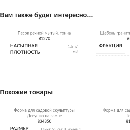
Вам также будет интересно…
Песок речной мытый, тонна
Щебень гранитн
₴
1270
₴
НАСЫПНАЯ
ФРАКЦИЯ
1.5 т/
м3
ПЛОТНОСТЬ
НАСЫПНАЯ
ПЛОТНОСТЬ
ВИД
Похожие товары
ОТГРУЗКА
Форма для садовой скульптуры
Форма для са
Девушка на камне
Г
₴
34350
₴
РАЗМЕР
Длина: 55 см; Ширина: 35