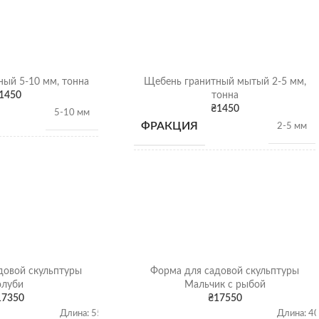
ый 5-10 мм, тонна
Щебень гранитный мытый 2-5 мм,
1450
тонна
₴
1450
5-10 мм
ФРАКЦИЯ
2-5 мм
1,28 т/
НАСЫПНАЯ
м3
1,28 т/
м3
ПЛОТНОСТЬ
Гранитный щебень
ВИД
Гранитный щебень
Щебень насыпью
довой скульптуры
Форма для садовой скульптуры
ОТГРУЗКА
Щебень насыпью
олуби
Мальчик с рыбой
17350
₴
17550
Длина: 55
Длина: 4