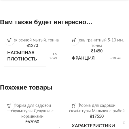
Вам также будет интересно…
Песок речной мытый, тонна
Щебень гранитный 5-10 мм,
₴
1270
тонна
₴
1450
НАСЫПНАЯ
1.5
ФРАКЦИЯ
т/м3
ПЛОТНОСТЬ
5-10 мм
НАСЫПНАЯ
1,28
т/м3
ПЛОТНОСТЬ
Похожие товары
ВИД
Гранитный щебень
Форма для садовой
Форма для садовой
скульптуры Девушка с
скульптуры Мальчик с рыбой
корзинками
₴
17550
Щебень
ОТГРУЗКА
₴
67050
Дли
насыпью
ХАРАКТЕРИСТИКИ
Ш
Длина: 55 см;