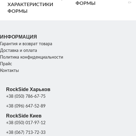
см; 
ФОРМЫ
Ширина: 50
ХАРАКТЕРИСТИКИ
см;
см; Высота:
ФОРМЫ
180 см; Вес:
30 кг
ХАРАКТЕРИСТИКИ
24х
СКУЛЬПТУРЫ
Размер:
ХАРАКТЕРИСТИКИ
ИНФОРМАЦИЯ
45х38х133 см;
СКУЛЬПТУРЫ
Гарантия и возврат товара
Вес: 113 кг
Доставка и оплата
ПРОИЗВОДИТЕЛЬНОСТ
Политика конфиденциальности
1
Прайс
ПРОИЗВОДИТЕЛЬНОСТЬ
шт/
день
Контакты
МАТЕРИАЛ
Стекло
п
ФОРМЫ
МАТЕРИАЛ
RockSide Харьков
Стеклопластик +
полиуретан
ФОРМЫ
+38 (050) 786-67-75
+38 (096) 647-52-89
RockSide Киев
+38 (050) 017-97-12
+38 (067) 713-72-33