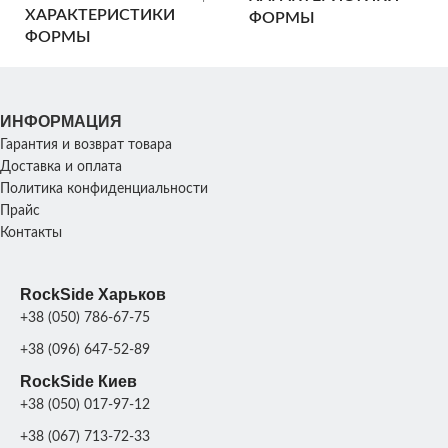
см
Ширина: 50
ХАРАКТЕРИСТИКИ
ФОРМЫ
10
см; Высота:
ФОРМЫ
180 см; Вес:
30 кг
ХАРАКТЕРИСТИКИ
83х
Размер:
ХАРАКТЕРИСТИКИ
СКУЛЬПТУРЫ
ИНФОРМАЦИЯ
В
45х38х133 см;
СКУЛЬПТУРЫ
Гарантия и возврат товара
Вес: 113 кг
Доставка и оплата
Политика конфиденциальности
ПРОИЗВОДИТЕЛЬНОСТ
1
Прайс
ПРОИЗВОДИТЕЛЬНОСТЬ
шт/
день
Контакты
Стекло
МАТЕРИАЛ
по
МАТЕРИАЛ
RockSide Харьков
ФОРМЫ
Стеклопластик +
Стеклопластик 
полиуретан
ФОРМЫ
+38 (050) 786-67-75
+38 (096) 647-52-89
RockSide Киев
+38 (050) 017-97-12
+38 (067) 713-72-33