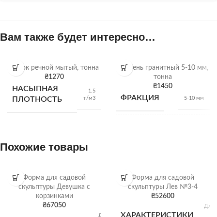
Вам также будет интересно…
Песок речной мытый, тонна
Щебень гранитный 5-10 мм,
₴
1270
тонна
₴
1450
НАСЫПНАЯ
1.5
ФРАКЦИЯ
т/м3
ПЛОТНОСТЬ
5-10 мм
НАСЫПНАЯ
1,28
т/м3
ПЛОТНОСТЬ
Похожие товары
ВИД
Гранитный щебень
Форма для садовой
Форма для садовой
скульптуры Девушка с
скульптуры Лев №3-4
корзинками
₴
52600
Щебень
ОТГРУЗКА
₴
67050
Длина
насыпью
Ш
ХАРАКТЕРИСТИКИ
Длина: 55 см;