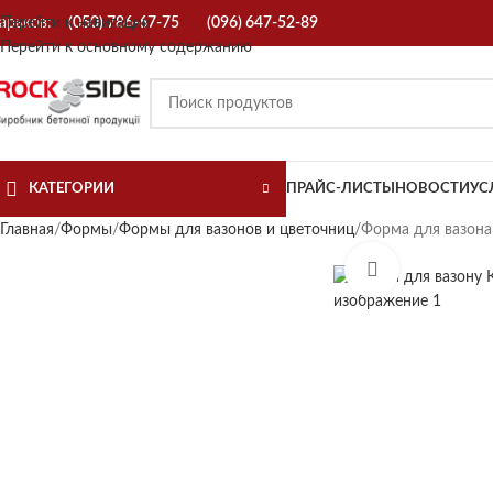
арьков:
Перейти к навигации
(050) 786-67-75
(096) 647-52-89
Перейти к основному содержанию
КАТЕГОРИИ
ПРАЙС-ЛИСТЫ
НОВОСТИ
УС
Главная
Формы
Формы для вазонов и цветочниц
Форма для вазона
Нажмите, чт