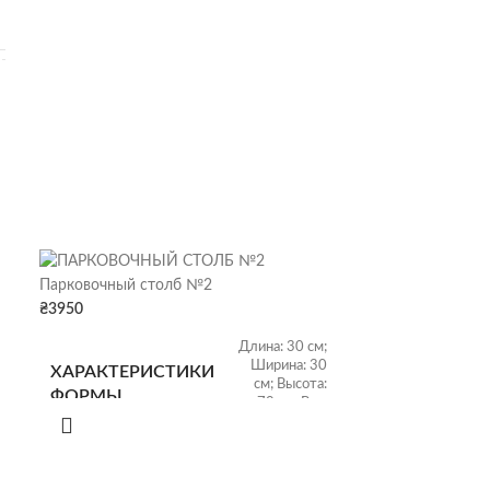
Форма для евро
Парковочный столб №2
камень
₴
3950
₴
7300
Длина: 30 см;
Ширина: 30
ХАРАКТЕРИСТИКИ
см; Высота:
ХАРАКТЕРИ
ФОРМЫ
70 см; Вес:
ФОРМЫ
10 кг
Размер: