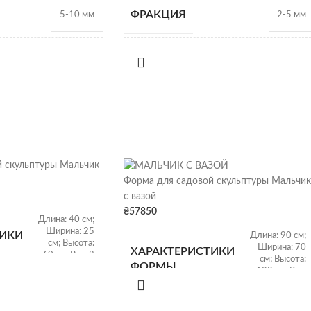
ФРАКЦИЯ
5-10 мм
2-5 мм
НАСЫПНАЯ
1,28 т/
1,28 т/
м3
м3
ПЛОТНОСТЬ
ВИД
Гранитный щебень
Гранитный щебень
ОТГРУЗКА
 скульптуры Мальчик
Щебень насыпью
Щебень насыпью
Форма для садовой скульптуры Мальчик
с вазой
₴
57850
Длина: 40 см;
Ширина: 25
ТИКИ
Длина: 90 см;
см; Высота:
Ширина: 70
ХАРАКТЕРИСТИКИ
60 см; Вес: 8
см; Высота:
ФОРМЫ
кг
100 см; Вес:
25 кг;
Размер: