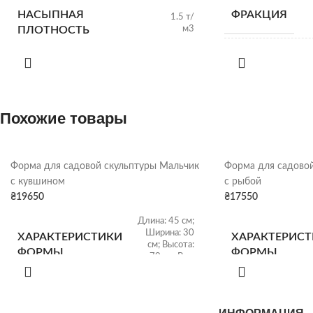
НАСЫПНАЯ
ФРАКЦИЯ
1.5 т/
м3
ПЛОТНОСТЬ
НАСЫПНАЯ
ПЛОТНОСТЬ
Похожие товары
ВИД
ОТГРУЗКА
Форма для садовой скульптуры Мальчик
Форма для садовой
с кувшином
с рыбой
₴
19650
₴
17550
Длина: 45 см;
Ширина: 30
ХАРАКТЕРИСТИКИ
ХАРАКТЕРИС
см; Высота:
ФОРМЫ
ФОРМЫ
70 см; Вес:
10 кг
Размер: