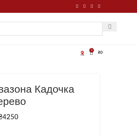
0
₴
0
вазона Кадочка
ерево
₴
4250