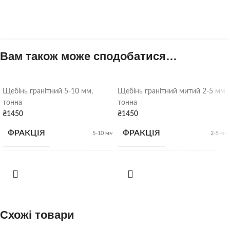
Вам також може сподобатися…
Щебінь гранітний 5-10 мм,
Щебінь гранітний митий 2-5 мм,
тонна
тонна
₴
1450
₴
1450
ФРАКЦІЯ
ФРАКЦІЯ
5-10 мм
2-5 мм
НАСИПНА
НАСИПНА
1,28 т/
1,28 т/
м3
м3
ЩІЛЬНІСТЬ
ЩІЛЬНІСТЬ
ВИД
ВИД
Схожі товари
Гранітний щебінь
Гранітний щебінь