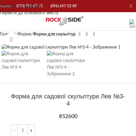
Перейти до навігації
Харків:
(050) 786-67-75
(096) 647-52-89
Перейти до основного змісту
Головна
Форми
Форми для скульптур
Натисніть, щоб збільшити
Форма для садової скульптури Лев №3-
4
₴
52600