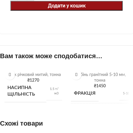
Додати у кошик
Вам також може сподобатися…
Пісок річковий митий, тонна
Щебінь гранітний 5-10 мм,
₴
1270
тонна
₴
1450
НАСИПНА
1.5 т/
ФРАКЦІЯ
м3
ЩІЛЬНІСТЬ
5-10 
НАСИПНА
1,28 
м
ЩІЛЬНІСТЬ
Схожі товари