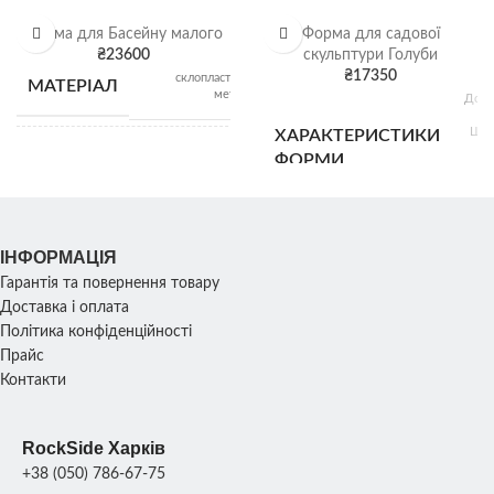
ВИД
Гранітний щебі
Форма для Басейну малого
Форма для садової
₴
23600
скульптури Голуби
₴
17350
склопластик,
МАТЕРІАЛ
Щебі
ВІДВАНТАЖЕННЯ
метал
Довж
насип
5
Шир
ХАРАКТЕРИСТИКИ
2
Діаметр басейну:
ФОРМИ
Ви
РОЗМІР
внутрішній: 180 см;
4
Зовнішній: 270 см;
Вага:
ІНФОРМАЦІЯ
УПАКОВКА
Ро
ХАРАКТЕРИСТИКИ
2
38х2
КОМПЛЕКТУ
Гарантія та повернення товару
піддони
см; 
СКУЛЬПТУРИ
ФОРМ
Доставка і оплата
Політика конфіденційності
Прайс
1
ВАГА КОМПЛЕКТУ
ПРОДУКТИВНІСТЬ
Контакти
120
кг
ФОРМ
RockSide Харків
МАТЕРІАЛ
Склопласт
1
+38 (050) 786-67-75
поліур
ФОРМИ
ПРОДУКТИВНІСТЬ
шт./8