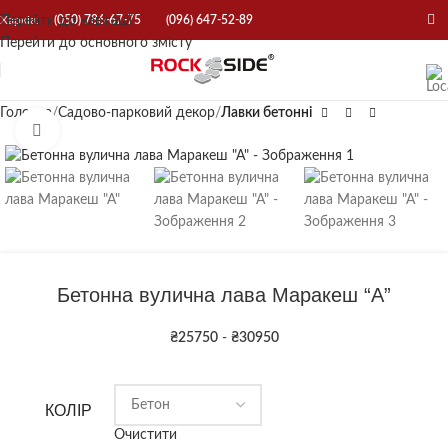
Перейти до навігації
Харків:
(050) 786-67-75
(096) 647-52-89
Перейти до основного змісту
Головна
Садово-парковий декор
Лавки бетонні
Натисніть, щоб збільшити
Бетонна вулична лава Маракеш “А”
₴
25750
-
₴
30950
КОЛІР
Очистити