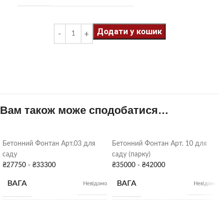
Додати у кошик
Вам також може сподобатися…
Бетонний Фонтан Арт.03 для
Бетонний Фонтан Арт. 10 для
саду
саду (парку)
₴
27750
-
₴
33300
₴
35000
-
₴
42000
ВАГА
ВАГА
Невідомо
Невідомо
Діаметр: 1 чаша: 47 см,
Висота: 220 см;