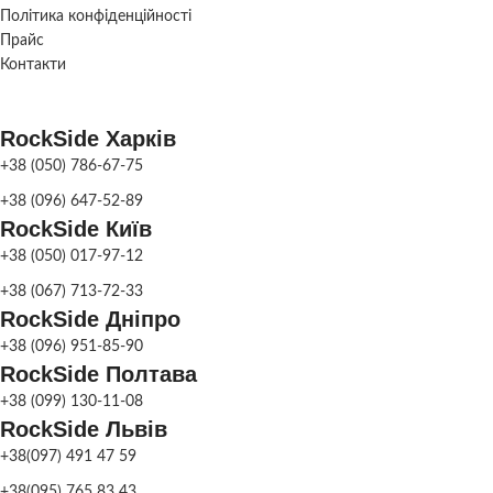
3-4
ПІДДОНІВ ДЛЯ
Політика конфіденційності
шт.
ТРАНСПОРТУВАННЯ
Прайс
Контакти
Поставляється у
ДОСТАВКА
розібраному
вигляді
Поставляється у
ДОСТАВКА
розібраному
RockSide Харків
вигляді
ФАРБУВАННЯ
+38 (050) 786-67-75
Сіра патина
,
Колір
ДЕКОРУ
ФАРБУВАННЯ
+38 (096) 647-52-89
Сіра патина
,
Колір
ДЕКОРУ
RockSide Київ
+38 (050) 017-97-12
МАТЕРІАЛ
Бетон
+38 (067) 713-72-33
МАТЕРІАЛ
Бетон
RockSide Дніпро
СКЛАД
Харків
+38 (096) 951-85-90
СКЛАД
Харків
RockSide Полтава
+38 (099) 130-11-08
RockSide Львів
+38(097) 491 47 59
+38(095) 765 83 43