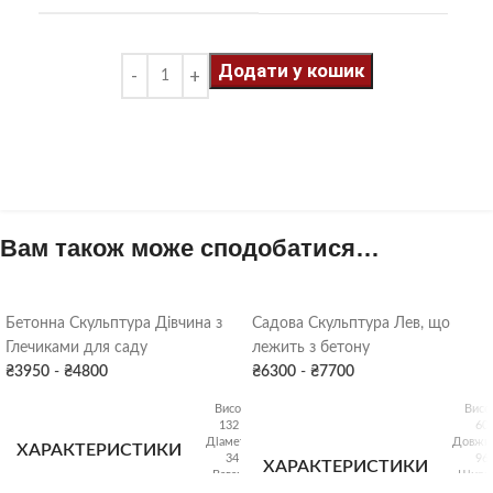
Додати у кошик
Вам також може сподобатися…
Бетонна Скульптура Дівчина з
Садова Скульптура Лев, що
Глечиками для саду
лежить з бетону
₴
3950
-
₴
4800
₴
6300
-
₴
7700
Висота:
Висо
132 см
60
Діаметр:
Довжин
ХАРАКТЕРИСТИКИ
34 см
96
ХАРАКТЕРИСТИКИ
Вага: 80
Ширин
кг
42