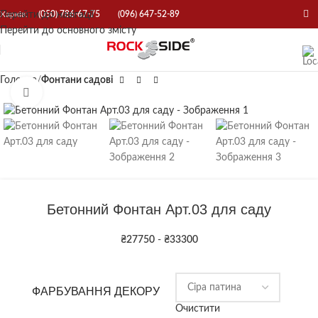
Перейти до навігації
Харків:
(050) 786-67-75
(096) 647-52-89
Перейти до основного змісту
Головна
Фонтани садові
Натисніть, щоб збільшити
Бетонний Фонтан Арт.03 для саду
₴
27750
-
₴
33300
ФАРБУВАННЯ ДЕКОРУ
Очистити