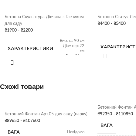
Бетонна Скульптура Дівчина з Глечиком
Бетонна Статуя Лев
для саду
₴
4400
-
₴
5400
₴
1900
-
₴
2200
Висота: 90 см
Діамтер: 22
ХАРАКТЕРИС
ХАРАКТЕРИСТИКИ
см
Вага: 31 кг
ФАРБУВАННЯ
Сіра патина
,
ФАРБУВАННЯ
Колір
ДЕКОРУ
ДЕКОРУ
Схожі товари
СКЛАД
Харків
СКЛАД
Бетонний Фонтан Ар
Бетонний Фонтан Арт.05 для саду (парку)
₴
92350
-
₴
110850
₴
89650
-
₴
107600
ВАГА
ВАГА
Невідомо