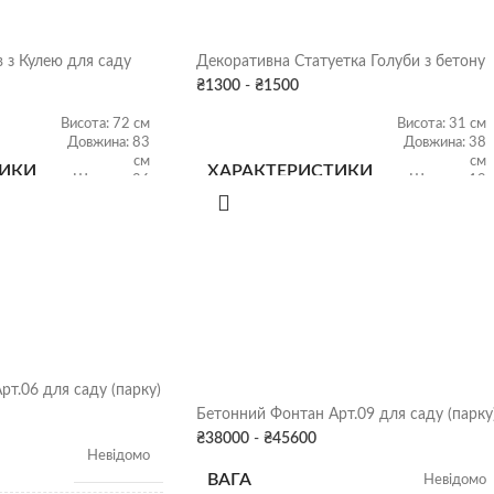
 з Кулею для саду
Декоративна Статуетка Голуби з бетону
₴
1300
-
₴
1500
Висота: 72 см
Висота: 31 см
Довжина: 83
Довжина: 38
см
см
ТИКИ
ХАРАКТЕРИСТИКИ
Ширина: 26
Ширина: 19
см
см
Вага: 120 кг
Вага: 10 кг
ФАРБУВАННЯ
Сіра патина
,
Сіра патина
,
Колір
Колір
ДЕКОРУ
СКЛАД
Харків
Харків
т.06 для саду (парку)
Бетонний Фонтан Арт.09 для саду (парку
₴
38000
-
₴
45600
Невідомо
ВАГА
Невідомо