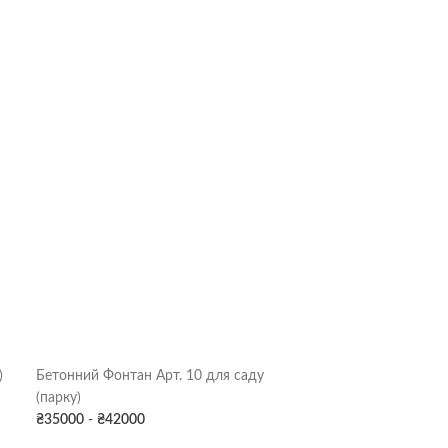
)
Бетонний Фонтан Арт. 10 для саду
Бетонний Фонта
(парку)
₴
17900
-
₴
2150
₴
35000
-
₴
42000
ВАГА