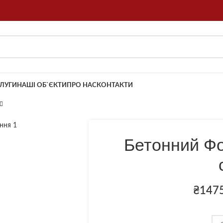
ЛУГИ
НАШІ ОБ`ЄКТИ
ПРО НАС
КОНТАКТИ
Бетонний Фо
₴
147