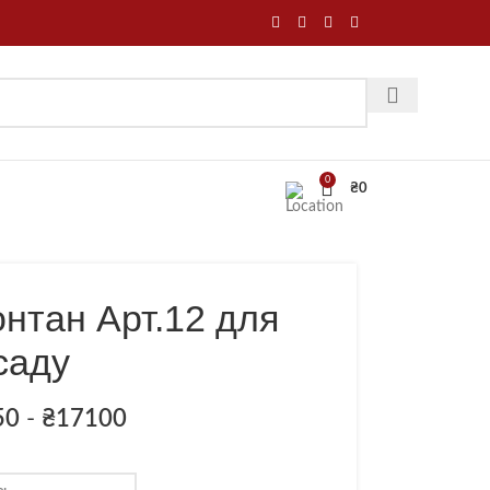
0
₴
0
нтан Арт.12 для
саду
50
-
₴
17100