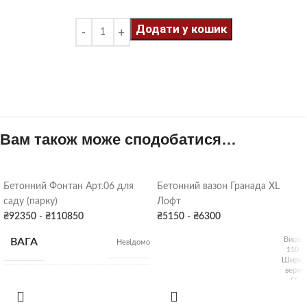
Додати у кошик
Вам також може сподобатися…
Бетонний Фонтан Арт.06 для
Бетонний вазон Гранада XL
саду (парку)
Лофт
₴
92350
-
₴
110850
₴
5150
-
₴
6300
Висота
ВАГА
Невідомо
110 с
Ширин
верхня
55 с
ХАРАКТЕРИСТИКИ
Висота: 240 см;
Ширин
Діаметр фонтану:
нижня
150 см; Внутрішній