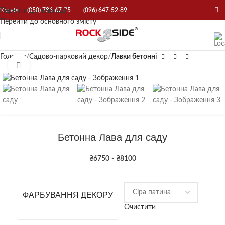
Перейти до навігації
Харків:
(050) 786-67-75
(096) 647-52-89
Перейти до основного змісту
Головна
Садово-парковий декор
Лавки бетонні
Натисніть, щоб збільшити
Бетонна Лава для саду
₴
6750
-
₴
8100
ФАРБУВАННЯ ДЕКОРУ
Очистити