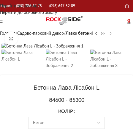
Перейти до навігації
Харків:
(050) 786-67-75
(096) 647-52-89
Перейти до основного змісту
Головна
Садово-парковий декор
Лавки бетонні
Натисніть, щоб збільшити
Бетонна Лава Лісабон L
₴
4600
-
₴
5300
КОЛІР