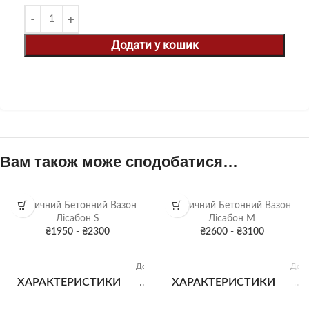
Додати у кошик
Вам також може сподобатися…
Вуличний Бетонний Вазон
Вуличний Бетонний Вазон
Лісабон S
Лісабон M
₴
1950
-
₴
2300
₴
2600
-
₴
3100
Висота:
Ви
40 см
4
Довжина:
Довж
40 см
6
ХАРАКТЕРИСТИКИ
ХАРАКТЕРИСТИКИ
Ширина:
Шир
40 см
4
Об'єм: 35
Об'є