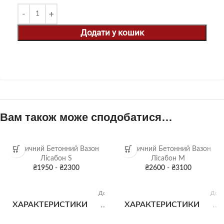
Додати у кошик
Вам також може сподобатися…
Вуличний Бетонний Вазон
Вуличний Бетонний Вазон
Лісабон S
Лісабон M
₴
1950
-
₴
2300
₴
2600
-
₴
3100
Висота:
Ви
40 см
4
Довжина:
Довж
40 см
6
ХАРАКТЕРИСТИКИ
ХАРАКТЕРИСТИКИ
Ширина:
Шир
40 см
4
Об'єм: 35
Об'є