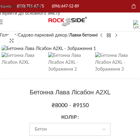
Перейти до навігації
Харків:
(050) 786-67-75
(096) 647-52-89
Перейти до основного змісту
Головна
Садово-парковий декор
Лавки бетонні
Натисніть, щоб збільшити
Бетонна Лава Лісабон A2XL
₴
8000
-
₴
9150
КОЛІР