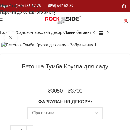
Перейти до навігації
Харків:
(050) 786-67-75
(096) 647-52-89
Перейти до основного змісту
Головна
Садово-парковий декор
Лавки бетонні
Натисніть, щоб збільшити
Бетонна Тумба Кругла для саду
₴
3050
-
₴
3700
ФАРБУВАННЯ ДЕКОРУ