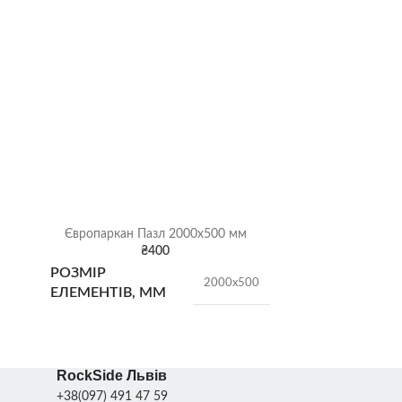
Європаркан Пазл 2000х500 мм
Європарка
₴
400
РОЗМІР
РОЗМІР
2000х500
ЕЛЕМЕНТІВ, ММ
ЕЛЕМЕНТІ
ТИП
RockSide Львів
+38(097) 491 47 59