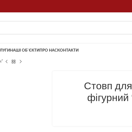
ЛУГИ
НАШІ ОБ`ЄКТИ
ПРО НАС
КОНТАКТИ
м”
Стовп для
фігурний 