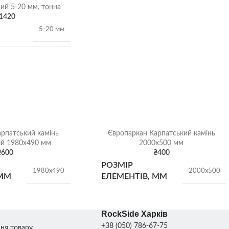
ий 5-20 мм, тонна
1420
5-20 мм
1,34т/
м3
Гранітний щебінь
рпатський камінь
Європаркан Карпатський камінь
Щебінь
ЕННЯ
ій 1980х490 мм
2000х500 мм
насипом
₴
600
₴
400
РОЗМІР
1980х490
2000х500
 ММ
ЕЛЕМЕНТІВ, ММ
ТИП
Двосторонній
Односторонній
RockSide Харків
+38 (050) 786-67-75
ння товару