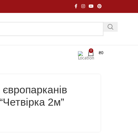
0
₴
0
 європарканів
“Четвірка 2м”