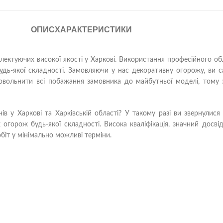
ОПИС
ХАРАКТЕРИСТИКИ
ектуючих високої якості у Харкові. Використання професійного обл
ь-якої складності. Замовляючи у нас декоративну огорожу, ви са
овольнити всі побажання замовника до майбутньої моделі, тому 
ів у Харкові та Харківській області? У такому разі ви звернулис
огорож будь-якої складності. Висока кваліфікація, значний досві
біт у мінімально можливі терміни.