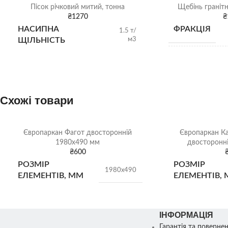
Пісок річковий митий, тонна
Щебінь гранітн
₴
1270
₴
НАСИПНА
ФРАКЦІЯ
1.5 т/
м3
ЩІЛЬНІСТЬ
НАСИПНА
ЩІЛЬНІСТЬ
Схожі товари
ВИД
Європаркан Фагот двосторонній
Європаркан Ка
ВІДВАНТАЖ
1980х490 мм
двосторонн
₴
600
РОЗМІР
РОЗМІР
1980х490
ЕЛЕМЕНТІВ, ММ
ЕЛЕМЕНТІВ,
ТИП
ТИП
Двосторонній
ІНФОРМАЦІЯ
Гарантія та поверне