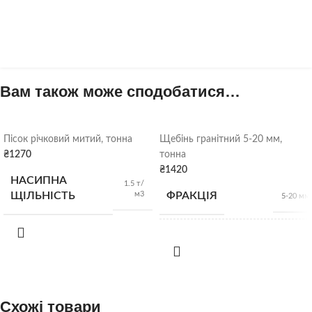
Вам також може сподобатися…
Пісок річковий митий, тонна
Щебінь гранітний 5-20 мм,
₴
1270
тонна
₴
1420
НАСИПНА
1.5 т/
м3
ЩІЛЬНІСТЬ
ФРАКЦІЯ
5-20 мм
НАСИПНА
1,34т/
м3
ЩІЛЬНІСТЬ
ВИД
Схожі товари
Гранітний щебінь