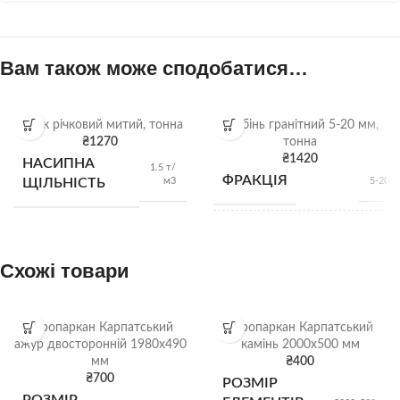
Вам також може сподобатися…
Пісок річковий митий, тонна
Щебінь гранітний 5-20 мм,
₴
1270
тонна
₴
1420
НАСИПНА
1.5 т/
ФРАКЦІЯ
м3
ЩІЛЬНІСТЬ
5-20 
НАСИПНА
1,34
м
ЩІЛЬНІСТЬ
Схожі товари
ВИД
Гранітний щебі
Європаркан Карпатський
Європаркан Карпатський
ажур двосторонній 1980х490
камінь 2000х500 мм
мм
₴
400
Щебі
ВІДВАНТАЖЕННЯ
₴
700
РОЗМІР
насип