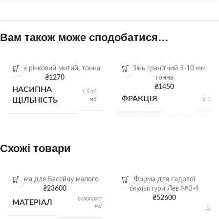
Вам також може сподобатися…
Пісок річковий митий, тонна
Щебінь гранітний 5-10 мм,
₴
1270
тонна
₴
1450
НАСИПНА
1.5 т/
ФРАКЦІЯ
м3
ЩІЛЬНІСТЬ
5-10 
НАСИПНА
1,28 
м
ЩІЛЬНІСТЬ
Схожі товари
ВИД
Гранітний щебі
Форма для Басейну малого
Форма для садової
₴
23600
скульптури Лев №3-4
₴
52600
склопластик,
МАТЕРІАЛ
Щебі
ВІДВАНТАЖЕННЯ
метал
Довж
насип
11