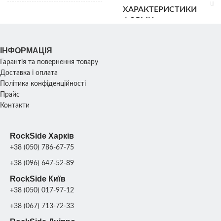
Шир
ХАРАКТЕРИСТИКИ
4
Діаметр басейну:
Ви
ФОРМИ
РОЗМІР
внутрішній: 180 см;
10
Зовнішній: 270 см;
Ваг
ІНФОРМАЦІЯ
УПАКОВКА
Гарантія та повернення товару
2
Ро
КОМПЛЕКТУ
Доставка і оплата
ХАРАКТЕРИСТИКИ
піддони
83х2
ФОРМ
Політика конфіденційності
см; 
СКУЛЬПТУРИ
1
Прайс
Контакти
ВАГА КОМПЛЕКТУ
120
1
ПРОДУКТИВНІСТЬ
кг
ФОРМ
RockSide Харків
+38 (050) 786-67-75
1
Склопласт
МАТЕРІАЛ
ПРОДУКТИВНІСТЬ
шт./8
поліур
+38 (096) 647-52-89
ФОРМИ
днів
Склопластик + си
RockSide Київ
+38 (050) 017-97-12
+38 (067) 713-72-33