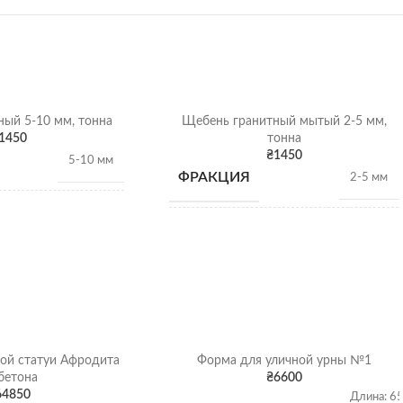
ый 5-10 мм, тонна
Щебень гранитный мытый 2-5 мм,
1450
тонна
₴
1450
5-10 мм
ФРАКЦИЯ
2-5 мм
1,28 т/
НАСЫПНАЯ
м3
1,28 т/
м3
ПЛОТНОСТЬ
Гранитный щебень
ВИД
Гранитный щебень
Щебень насыпью
ой статуи Афродита
Форма для уличной урны №1
ОТГРУЗКА
Щебень насыпью
бетона
₴
6600
64850
Длина: 6