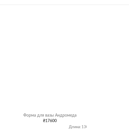
Форма для вазы Андромеда
Форма
₴
17600
5
Длина: 130