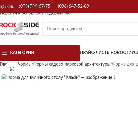
арьков:
Перейти к навигации
(050) 786-67-75
(096) 647-52-89
Перейти к основному содержанию
КАТЕГОРИИ
ПРАЙС-ЛИСТЫ
НОВОСТИ
УС
Главная
Формы
Формы садово-парковой архитектуры
Форма для у
Нажмите, чтобы увеличить