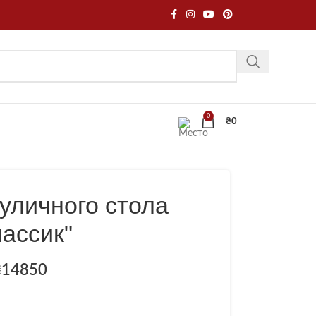
0
₴
0
уличного стола
лассик"
₴
14850