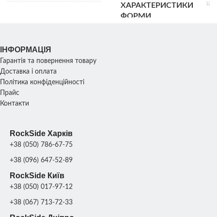
Шир
ХАРАКТЕРИСТИКИ
2
Діаметр басейну:
ФОРМИ
Ви
РОЗМІР
внутрішній: 180 см;
4
Зовнішній: 270 см;
Вага:
ІНФОРМАЦІЯ
УПАКОВКА
Гарантія та повернення товару
Ро
ХАРАКТЕРИСТИКИ
2
38х2
КОМПЛЕКТУ
Доставка і оплата
піддони
см; 
СКУЛЬПТУРИ
ФОРМ
Політика конфіденційності
Прайс
Контакти
1
ВАГА КОМПЛЕКТУ
ПРОДУКТИВНІСТЬ
120
кг
ФОРМ
RockSide Харків
+38 (050) 786-67-75
МАТЕРІАЛ
Склопласт
1
поліур
ФОРМИ
ПРОДУКТИВНІСТЬ
шт./8
+38 (096) 647-52-89
днів
RockSide Київ
+38 (050) 017-97-12
+38 (067) 713-72-33