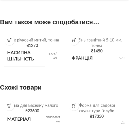
Вам також може сподобатися…
Пісок річковий митий, тонна
Щебінь гранітний 5-10 мм,
₴
1270
тонна
₴
1450
НАСИПНА
1.5 т/
ФРАКЦІЯ
м3
ЩІЛЬНІСТЬ
5-10 
НАСИПНА
1,28 
м
ЩІЛЬНІСТЬ
Схожі товари
ВИД
Гранітний щебі
Форма для Басейну малого
Форма для садової
₴
23600
скульптури Голуби
₴
17350
склопластик,
МАТЕРІАЛ
Щебі
ВІДВАНТАЖЕННЯ
метал
Довж
насип
5