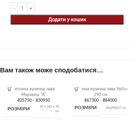
Додати у кошик
Вам також може сподобатися…
Бетонна вулична лава
Бетонна вулична лава Урбан
Маракеш “А”
290 см
₴
25750
-
₴
30950
₴
67300
-
₴
84000
45 х 240 х 70
РОЗМІРИ
45х290х57 см
РОЗМІРИ
см
ВАГА
1250 кг
ВАГА
600 кг