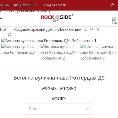
Перейти до навігації
Харків:
(050) 786-67-75
(096) 647-52-89
Перейти до основного змісту
Головна
Садово-парковий декор
Лавки бетонні
Натисніть, щоб збільшити
Бетонна вулична лава Роттердам Д9
₴
9350
-
₴
10850
КОЛІР