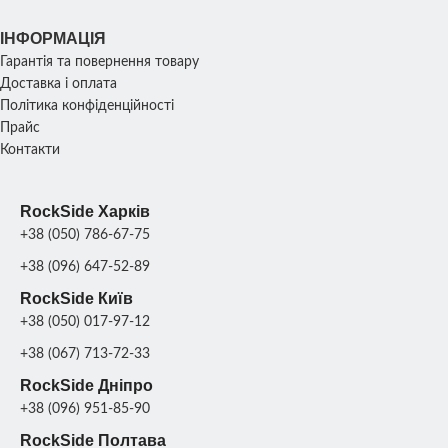
Об'єм: 26
Об'
л
ІНФОРМАЦІЯ
Гарантія та повернення товару
ВАГА
58 кг
Доставка і оплата
ВАГА
120
Політика конфіденційності
Прайс
Бетон
,
Сірий граніт
,
КОЛІР
Контакти
Бетон
,
Сірий гра
КОЛІР
Чорний граніт
,
ВАЗОНУ
Чорний гра
Коричневий граніт
,
Колір
ВАЗОНУ
Коричневий граніт
,
Ко
RockSide Харків
+38 (050) 786-67-75
+38 (096) 647-52-89
RockSide Київ
+38 (050) 017-97-12
+38 (067) 713-72-33
RockSide Дніпро
+38 (096) 951-85-90
RockSide Полтава