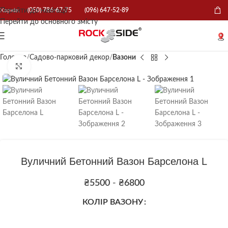
Перейти до навігації
Харків:
(050) 786-67-75
(096) 647-52-89
Перейти до основного змісту
Головна
Садово-парковий декор
Вазони
Натисніть, щоб збільшити
Вуличний Бетонний Вазон Барселона L
₴
5500
-
₴
6800
КОЛІР ВАЗОНУ