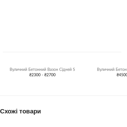
Вуличний Бетонний Вазон Сідней S
Вуличний Бетон
₴
2300
-
₴
2700
₴
450
Схожі товари