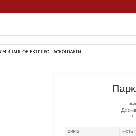
ЛУГИ
НАШІ ОБ`ЄКТИ
ПРО НАС
КОНТАКТИ
Парк
Заг
Довжин
Ви
ВИРІБ
К-СТЬ