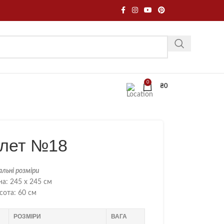
0
₴
0
лет №18
альні розміри
а: 245 х 245 см
сота: 60 см
РОЗМІРИ
ВАГА