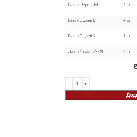
Вазон Верона М
4 шт
Вазон Сідней L
4 шт
Вазон Сідней S
1 шт
Лавка Лісабон AXXL
4 шт
Дод