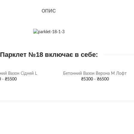
ОПИС
Парклет №18 включає в себе:
ний Вазон Сідней L
Бетонний Вазон Верона М Лофт
0
-
₴
5500
₴
5300
-
₴
6500