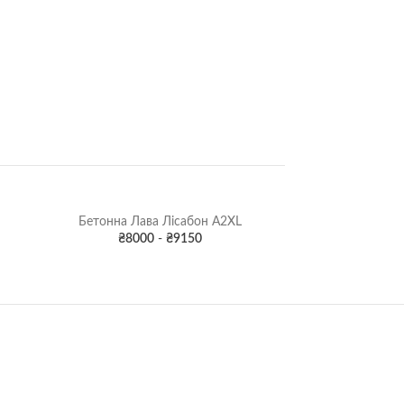
Бетонна Лава Лісабон A2XL
₴
8000
-
₴
9150