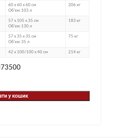
60 х 60 х 60 см
206 кг
Обʼєм: 103 л
57 х 105 х 35 см
183 кг
Обʼєм: 130 л
57 х 35 х 35 см
75 кг
Обʼєм: 35 л
42 х 100/100 х 40 см
214 кг
₴
73500
ати у кошик