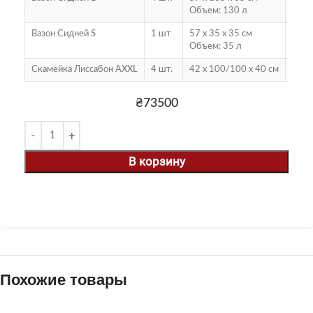
Объем: 130 л
Вазон Сидней S
1 шт
57 х 35 х 35 см
75 к
Объем: 35 л
Скамейка Лиссабон AXXL
4 шт.
42 х 100/100 х 40 см
214 
₴
73500
В корзину
Похожие товары