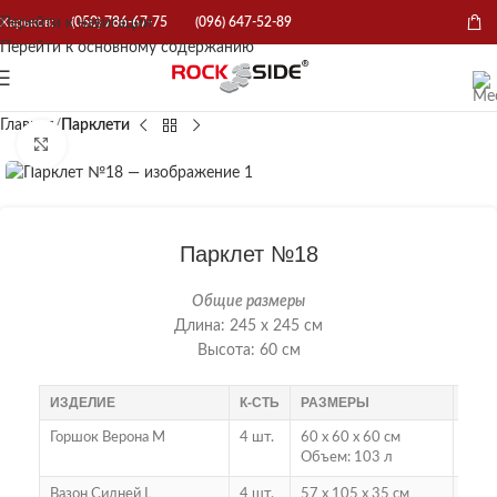
Перейти к навигации
Харьков:
(050) 786-67-75
(096) 647-52-89
Перейти к основному содержанию
Главная
Парклети
Нажмите, чтобы увеличить
Парклет №18
Общие размеры
Длина: 245 х 245 см
Высота: 60 см
ИЗДЕЛИЕ
К-СТЬ
РАЗМЕРЫ
ВЕС
Горшок Верона М
4 шт.
60 х 60 х 60 см
206 
Объем: 103 л
Вазон Сидней L
4 шт.
57 х 105 х 35 см
183 