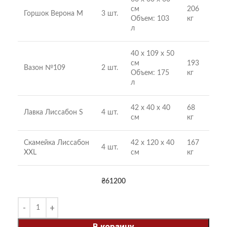
см
206
Горшок Верона М
3 шт.
Объем: 103
кг
л
40 х 109 х 50
см
193
Вазон №109
2 шт.
Объем: 175
кг
л
42 х 40 х 40
68
Лавка Лиссабон S
4 шт.
см
кг
Скамейка Лиссабон
42 х 120 х 40
167
4 шт.
XXL
см
кг
₴
61200
В корзину