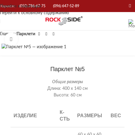
Перейти к навигации
Харьков:
(050) 786-67-75
(096) 647-52-89
Перейти к основному содержанию
Главная
Парклети
Нажмите, чтобы увеличить
Парклет №5
Общие размеры
Длина: 400 х 140 см
Высота: 60 см
К-
ИЗДЕЛИЕ
РАЗМЕРЫ
ВЕС
СТЬ
60 х 60 х 60