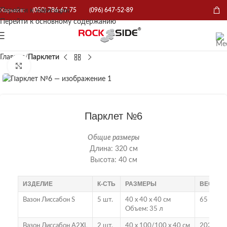
Перейти к навигации
Харьков:
(050) 786-67-75
(096) 647-52-89
Перейти к основному содержанию
Главная
Парклети
Нажмите, чтобы увеличить
Парклет №6
Общие размеры
Длина: 320 см
Высота: 40 см
ИЗДЕЛИЕ
К-СТЬ
РАЗМЕРЫ
ВЕС
Вазон Лиссабон S
5 шт.
40 х 40 х 40 см
65 кг
Объем: 35 л
Вазон Лиссабон A2XL
2 шт.
40 х 100/100 х 40 см
202 кг