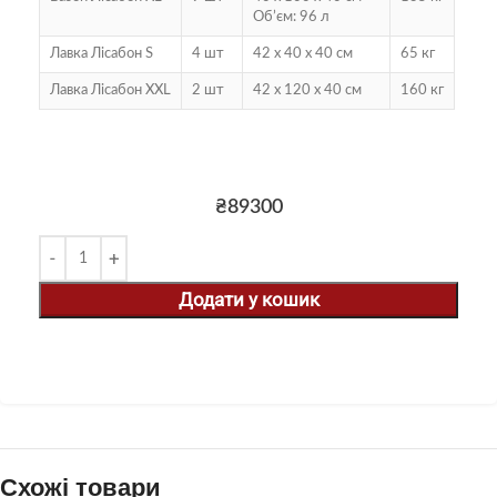
Обʼєм: 96 л
Лавка Лісабон S
4 шт
42 х 40 х 40 см
65 кг
Лавка Лісабон XXL
2 шт
42 х 120 х 40 см
160 кг
₴
89300
Додати у кошик
Схожі товари