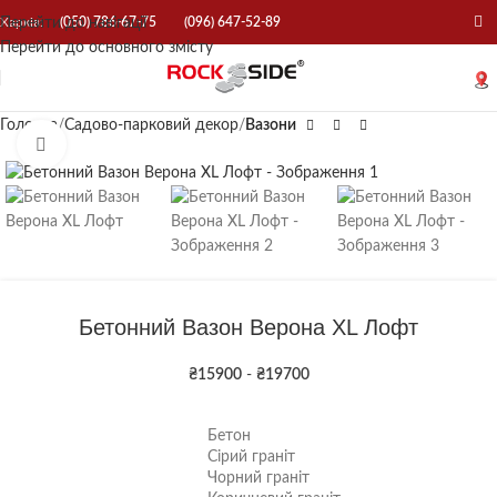
Перейти до навігації
Харків:
(050) 786-67-75
(096) 647-52-89
Перейти до основного змісту
Головна
Садово-парковий декор
Вазони
Натисніть, щоб збільшити
Бетонний Вазон Верона XL Лофт
₴
15900
-
₴
19700
Бетон
Сірий граніт
Чорний граніт