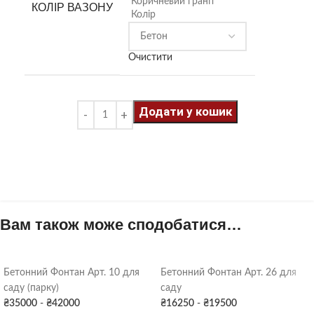
Коричневий граніт
КОЛІР ВАЗОНУ
Колір
Очистити
Додати у кошик
Вам також може сподобатися…
Бетонний Фонтан Арт. 10 для
Бетонний Фонтан Арт. 26 для
саду (парку)
саду
₴
35000
-
₴
42000
₴
16250
-
₴
19500