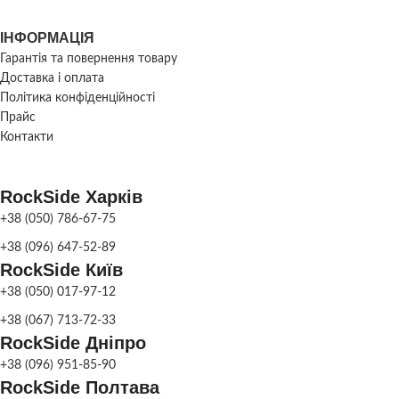
Колір
ДЕКОРУ
Бетон
,
Сірий гран
КОЛІР
Чорний гран
ІНФОРМАЦІЯ
ВАЗОНУ
Коричневий граніт
,
Ко
ВАГА
130 кг
Гарантія та повернення товару
МАТЕРІАЛ
Бетон
Доставка і оплата
Політика конфіденційності
Бетон
,
Сірий граніт
,
КОЛІР
Чорний граніт
,
Прайс
Фонтан
Коричневий граніт
,
ВАЗОНУ
парковий
,
ПРИЗНАЧЕННЯ
Контакти
Колір
Фонтан
садовий
RockSide Харків
СКЛАД
Харків
+38 (050) 786-67-75
+38 (096) 647-52-89
RockSide Київ
+38 (050) 017-97-12
+38 (067) 713-72-33
RockSide Дніпро
+38 (096) 951-85-90
RockSide Полтава