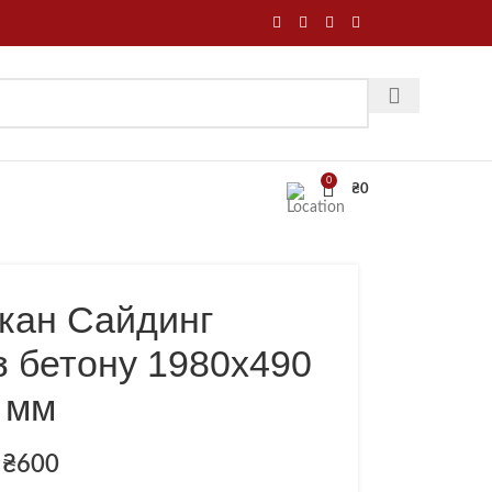
0
₴
0
кан Сайдинг
з бетону 1980х490
мм
₴
600