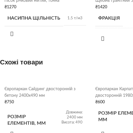
Пісок річковий митий, тонна
Щебінь гранітний 5
₴
1270
₴
1420
НАСИПНА ЩІЛЬНІСТЬ
ФРАКЦІЯ
1.5 т/м3
НАСИПНА
ЩІЛЬНІСТЬ
Схожі товари
ВИД
ВІДВАНТАЖЕ
Європаркан Сайдинг двосторонній з
Європаркан Карпат
бетону 2400х490 мм
двосторонній 1980
₴
750
₴
600
Довжина:
РОЗМІР ЕЛЕМЕ
РОЗМІР
2400 мм
ММ
Висота: 490
ЕЛЕМЕНТІВ, ММ
мм