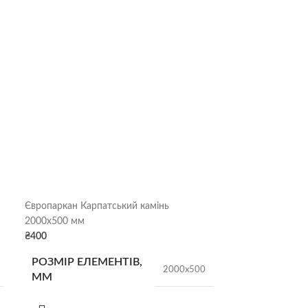
Європаркан Карпатський камінь
Європаркан цегл
2000х500 мм
2000х500 мм
₴
400
₴
400
РОЗМІР ЕЛЕМЕНТІВ,
РОЗМІР ЕЛЕ
2000х500
ММ
ММ