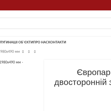
ЛУГИ
НАШІ ОБ`ЄКТИ
ПРО НАС
КОНТАКТИ
1980х490 мм
Європар
двосторонній 