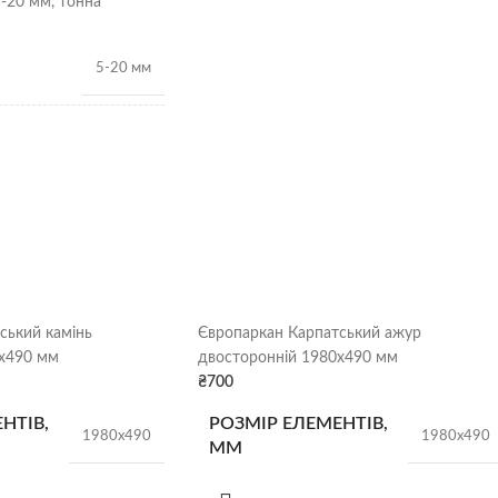
-20 мм, тонна
5-20 мм
1,34т/
м3
Гранітний щебінь
Щебінь
ННЯ
насипом
ський камінь
Європаркан Карпатський ажур
х490 мм
двосторонній 1980х490 мм
₴
700
НТІВ,
РОЗМІР ЕЛЕМЕНТІВ,
1980х490
1980х490
ММ