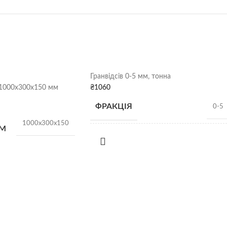
Гранвідсів 0-5 мм, тонна
1000х300х150 мм
₴
1060
ФРАКЦІЯ
0-5
1000х300х150
ММ
НАСИПНА ЩІЛЬНІСТЬ
1,4 т/м3
ОНІ
18 шт.
90 кг/шт