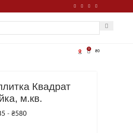
0
₴
0
плитка Квадрат
ка, м.кв.
85
-
₴
580