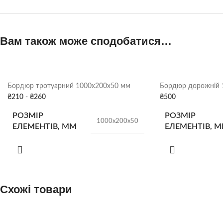
Вам також може сподобатися…
Бордюр тротуарний 1000х200х50 мм
Бордюр дорожній 
₴
210
-
₴
260
₴
500
РОЗМІР
РОЗМІР
1000х200х50
ЕЛЕМЕНТІВ, ММ
ЕЛЕМЕНТІВ, 
КІЛЬК. У ПІДДОНІ
КІЛЬК. У ПІДД
66 шт.
Схожі товари
ВАГА
ВАГА
24 кг/шт
Сірий
,
Червоний
,
Оливковий
,