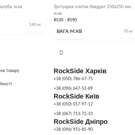
Сірий
алуба, м.кв.
Тротуарна плитка Квадрат 250х250 мм,
м.кв.
Харків
₴
530
-
₴
590
140 кг
ВАГА М.КВ
70 кг
ОНІ
12,5 м.кв
КІЛЬК. У ПІДДОНІ
18 м.кв
60
RockSide Харків
ВИСОТА ПЛИТКИ
ння товару
h 30 мм
+38 (050) 786-67-75
х170х60
,
350х170х60
,
йності
500х170х60
+38 (096) 647-52-89
РОЗМІР ЕЛЕМЕНТІВ,
250х250
RockSide Київ
мм
ММ
+38 (050) 017-97-12
Сухоспресована
А
+38 (067) 713-72-33
МЕТОД
RockSide Дніпро
Сухоспресована
ВИРОБНИЦТВА
+38 (096) 951-85-90
Сірий
,
Коричневий
,