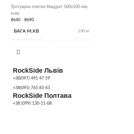
Тротуарна плитка Квадрат 500х500 мм,
Тротуарна плит
м.кв.
₴
210
-
₴
345
₴
640
-
₴
690
ВИСОТА ПЛ
ВАГА М.КВ
130 кг
РОЗМІР
КІЛЬК. У ПІДДОНІ
12 м.кв
ВАГА 1 ШТ.
RockSide Львів
ВИСОТА ПЛИТКИ
h 60 мм
+38(097) 491 47 59
МЕТОД
+38(095) 765 83 43
РОЗМІР ЕЛЕМЕНТІВ,
ВИРОБНИЦ
500×500
RockSide Полтава
ММ
+38 (099) 130-11-08
КОЛІР
МЕТОД
ПЛИТКИ
Сухоспресована
ВИРОБНИЦТВА