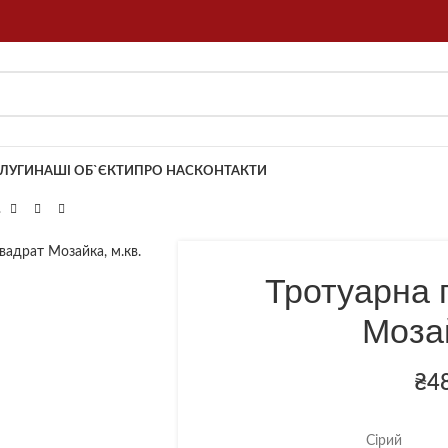
ЛУГИ
НАШІ ОБ`ЄКТИ
ПРО НАС
КОНТАКТИ
.
об збільшити
Тротуарна 
Мозай
₴
4
Сірий