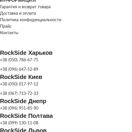
ИНФОРМАЦИЯ
ВЫСОТА ПЛИТКИ
ВЫСОТА ПЛИТКИ
h 40мм
,
h 60 мм
h 40мм
Гарантия и возврат товара
Доставка и оплата
Политика конфиденциальности
120х120х40
,
120х120х60
,
РАЗМЕР
Прайс
РАЗМЕР
120х180х40
,
120х180х60
,
ЭЛЕМЕНТОВ,
120х90х40
,
120х90х60
160х160;
Контакты
ММ
МЕТОД
RockSide Харьков
Сухоспрессованная
ПРОИЗВОДСТВА
МЕТОД
Сухоспрес
+38 (050) 786-67-75
ПРОИЗВОДСТВА
+38 (096) 647-52-89
Серый
,
Коричневый
,
RockSide Киев
ЦВЕТ
Персиковый
,
Красный
,
Серый
,
Кор
Оливковый
,
Чёрный
,
Белый
,
ПЛИТКИ
ЦВЕТ
+38 (050) 017-97-12
Персиковый
,
Желтый
,
Колор-Микс
Оливковый
,
Чёрный
ПЛИТКИ
+38 (067) 713-72-33
Желтый
,
Кол
RockSide Днепр
Для легковых
НАЗНАЧЕНИЕ
+38 (096) 951-85-90
автомобилей
,
Для
Для 
ПЛИТКИ
НАЗНАЧЕНИЕ
пешеходных зон
RockSide Полтава
автомоби
ПЛИТКИ
пешеход
+38 (099) 130-11-08
RockSide Львов
ФАСКА
С фаской