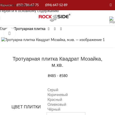
Перейти к навигации
Харьков:
(050) 786-67-75
(096) 647-52-89
Перейти к основному содержанию
Главная
Тротуарная плитка
Нажмите, чтобы увеличить
Тротуарная плитка Квадрат Мозайка,
м.кв.
₴
485
-
₴
580
Серый
Коричневый
Красный
Оливковый
ЦВЕТ ПЛИТКИ
Чёрный