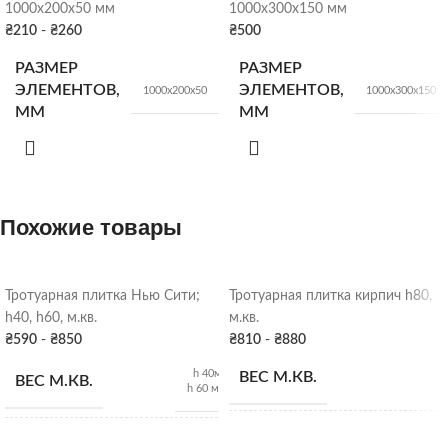
1000х200х50 мм
1000х300х150 мм
₴
210
-
₴
260
₴
500
РАЗМЕР
РАЗМЕР
ЭЛЕМЕНТОВ,
ЭЛЕМЕНТОВ,
1000х200х50
1000х300х150
ММ
ММ
КОЛ-ВО В
КОЛ-ВО В
66
18
шт.
шт.
ПОДДОНЕ
ПОДДОНЕ
Похожие товары
ВЕС
ВЕС
24 кг/шт
90 кг/шт
Тротуарная плитка Нью Сити;
Тротуарная плитка кирпич h80,
h40, h60, м.кв.
м.кв.
Серый
,
Красный
,
ЦВЕТ
Серый
ЦВЕТ
₴
590
-
₴
850
₴
810
-
₴
880
Оливковый
,
Коричневый
,
Чёрный
h 40мм - 88 кг
ВЕС М.КВ.
ВЕС М.КВ.
h 60 мм- 135 кг
СКЛАД
Харьков
СКЛАД
Харьков
КОЛ-ВО В ПОДДОНЕ
1
h 40мм - 19,98