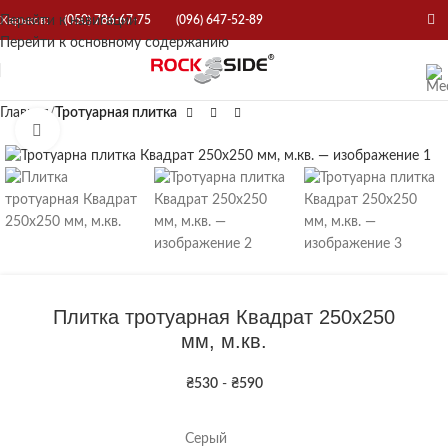
Перейти к навигации
Харьков:
(050) 786-67-75
(096) 647-52-89
Перейти к основному содержанию
Главная
Тротуарная плитка
Нажмите, чтобы увеличить
Плитка тротуарная Квадрат 250х250
мм, м.кв.
₴
530
-
₴
590
Серый