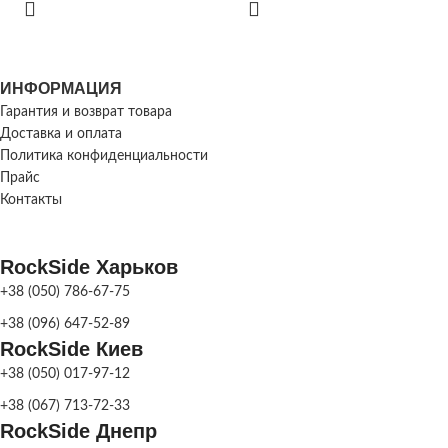
КОЛ-ВО В
м.кв.
h 60 мм- 13.32
ПОДДОНЕ
м.кв.
ВЫСОТА ПЛИТКИ
ИНФОРМАЦИЯ
ВЫСОТА ПЛИТКИ
h 40мм
,
h 60 мм
Гарантия и возврат товара
РАЗМЕР ЭЛЕМЕНТОВ,
Доставка и оплата
ММ
Политика конфиденциальности
РАЗМЕР
Прайс
120х160;
ЭЛЕМЕНТОВ,
160х160; 240х160
Контакты
МЕТОД
ММ
Сухоспрес
ПРОИЗВОДСТВА
RockSide Харьков
МЕТОД
Сухоспрессованная
+38 (050) 786-67-75
Серый
,
Кор
ЦВЕТ
ПРОИЗВОДСТВА
Персиковый
,
ПЛИТКИ
+38 (096) 647-52-89
Оливковый
RockSide Киев
Серый
,
Коричневый
,
ЦВЕТ
+38 (050) 017-97-12
Персиковый
,
Красный
,
Для 
НАЗНАЧЕНИЕ
Оливковый
,
Чёрный
,
Белый
,
ПЛИТКИ
автомоби
+38 (067) 713-72-33
ПЛИТКИ
Желтый
,
Колор-Микс
легковых авт
RockSide Днепр