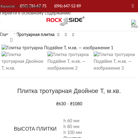
Перейти к навигации
Харьков:
(050) 786-67-75
(096) 647-52-89
Перейти к основному содержанию
Главная
Тротуарная плитка
Нажмите, чтобы увеличить
Плитка тротуарная Двойное Т, м.кв.
₴
630
-
₴
1080
h 60 мм
h 80 мм
ВЫСОТА ПЛИТКИ
h 100 мм