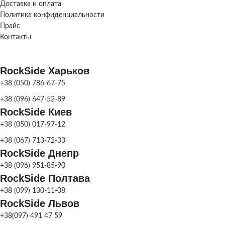
Доставка и оплата
117×87 мм
ММ
РАЗМЕР
117×132/122
Политика конфиденциальности
мм
ЭЛЕМЕНТОВ, ММ
Прайс
117×102/112
мм
Контакты
МЕТОД
Сухоспрес
ПРОИЗВОДСТВА
МЕТОД
RockSide Харьков
Сухоспрессованная
ПРОИЗВОДСТВА
+38 (050) 786-67-75
Серый
,
Кор
ЦВЕТ
Персиковый
,
ПЛИТКИ
+38 (096) 647-52-89
Оливковый
Серый
,
Коричневый
,
RockSide Киев
ЦВЕТ
Персиковый
,
Красный
,
Оливковый
,
Чёрный
,
Белый
,
ПЛИТКИ
+38 (050) 017-97-12
Для 
НАЗНАЧЕНИЕ
Желтый
автомоби
+38 (067) 713-72-33
ПЛИТКИ
легковых авт
RockSide Днепр
Для легковых
НАЗНАЧЕНИЕ
+38 (096) 951-85-90
автомобилей
,
Для
ПЛИТКИ
ВИД ПЛИТКИ
пешеходных зон
RockSide Полтава
+38 (099) 130-11-08
RockSide Львов
ФАСКА
Без фаски
ФАСКА
+38(097) 491 47 59