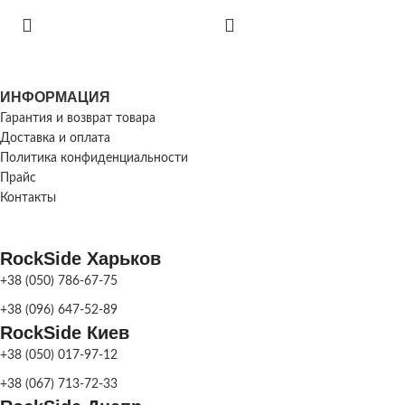
КОЛ-ВО В ПОДДОНЕ
14
h 40мм - 20
м.кв.
КОЛ-ВО В
h 60 мм- 13,2
ВЫСОТА ПЛИТКИ
м.кв.
ПОДДОНЕ
h 80мм- 11
ИНФОРМАЦИЯ
м.кв.
Гарантия и возврат товара
РАЗМЕР
195х195; 
Доставка и оплата
395х195; 
ЭЛЕМЕНТОВ,
ВЫСОТА ПЛИТКИ
h 40мм
,
h 60 мм
395х145; 
Политика конфиденциальности
ММ
Прайс
Контакты
РАЗМЕР ЭЛЕМЕНТОВ,
100х200
МЕТОД
ММ
Сухоспрес
ПРОИЗВОДСТВА
RockSide Харьков
+38 (050) 786-67-75
МЕТОД
Сухоспрессованная
Серый
,
Кор
ПРОИЗВОДСТВА
+38 (096) 647-52-89
ЦВЕТ
Персиковый
,
RockSide Киев
Оливковый
,
Чёрный
ПЛИТКИ
Желтый
,
Кол
+38 (050) 017-97-12
Серый
,
Коричневый
,
ЦВЕТ
Персиковый
,
Красный
,
+38 (067) 713-72-33
Оливковый
,
Чёрный
,
Белый
,
ПЛИТКИ
Для 
НАЗНАЧЕНИЕ
Желтый
,
Колор-Микс