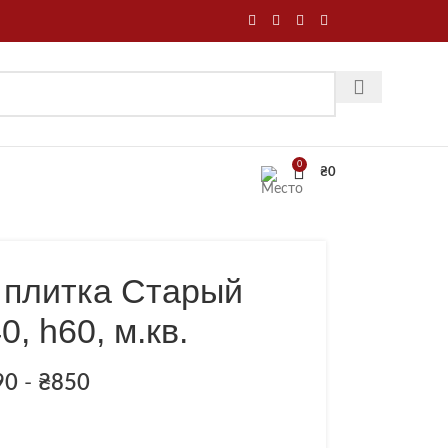
0
₴
0
 плитка Старый
0, h60, м.кв.
90
-
₴
850