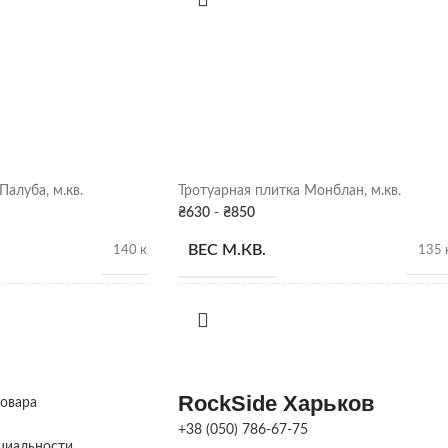
м3
ПЛОТНОСТЬ
ДДОНЕ
18 шт.
90 кг/шт
Серый
Палуба, м.кв.
Тротуарная плитка Монблан, м.кв.
₴
630
-
₴
850
Харьков
ВЕС М.КВ.
140 кг
135 
ДДОНЕ
КОЛ-ВО В ПОДДОНЕ
12,5 м.кв.
12 м.к
ВЫСОТА ПЛИТКИ
60
h 60 
RockSide Харьков
товара
+38 (050) 786-67-75
40х170х60
,
350х170х60
,
РАЗМЕР ЭЛЕМЕНТОВ,
циальности