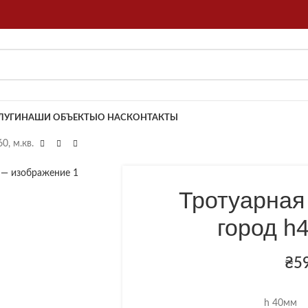
ЛУГИ
НАШИ ОБЪЕКТЫ
О НАС
КОНТАКТЫ
0, м.кв.
Тротуарная
город h4
₴
5
h 40мм