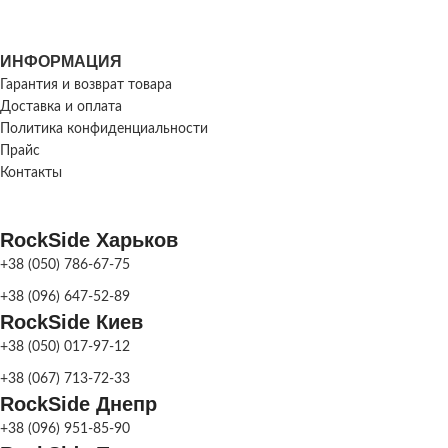
ВЫСОТА ПЛИТКИ
ВЫСОТА ПЛИТКИ
h 60 мм
ИНФОРМАЦИЯ
Гарантия и возврат товара
117
РАЗМЕР ЭЛЕМЕНТОВ,
Доставка и оплата
500х250
11
ММ
РАЗМЕР
117
Политика конфиденциальности
ЭЛЕМЕНТОВ, ММ
Прайс
117
Контакты
МЕТОД
Сухоспрессованная
ПРОИЗВОДСТВА
МЕТОД
RockSide Харьков
Сухоспрес
ПРОИЗВОДСТВА
+38 (050) 786-67-75
Серый
,
Коричневый
,
ЦВЕТ
Персиковый
,
Красный
,
+38 (096) 647-52-89
Оливковый
,
Чёрный
,
Белый
,
ПЛИТКИ
Желтый
,
Колор-Микс
Серый
,
Кор
RockSide Киев
ЦВЕТ
Персиковый
,
Оливковый
,
Чёрный
ПЛИТКИ
+38 (050) 017-97-12
Для легковых
НАЗНАЧЕНИЕ
+38 (067) 713-72-33
автомобилей
,
Для
ПЛИТКИ
RockSide Днепр
пешеходных зон
Для 
НАЗНАЧЕНИЕ
+38 (096) 951-85-90
автомоби
ПЛИТКИ
пешеход