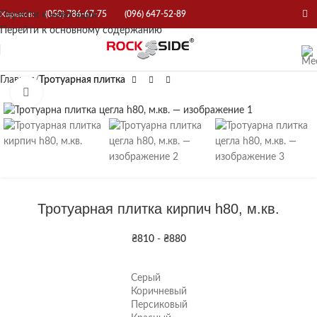
Перейти к навигации
Харьков:
(050) 786-67-75
(096) 647-52-89
Перейти к основному содержанию
Главная
Тротуарная плитка
Нажмите, чтобы увеличить
Тротуарная плитка кирпич h80, м.кв.
₴
810
-
₴
880
Серый
Коричневый
Персиковый