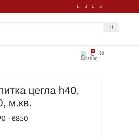
0
₴
0
литка цегла h40,
, м.кв.
90
-
₴
850