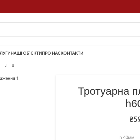
ЛУГИ
НАШІ ОБ`ЄКТИ
ПРО НАС
КОНТАКТИ
Тротуарна п
h60
₴
5
h 40мм