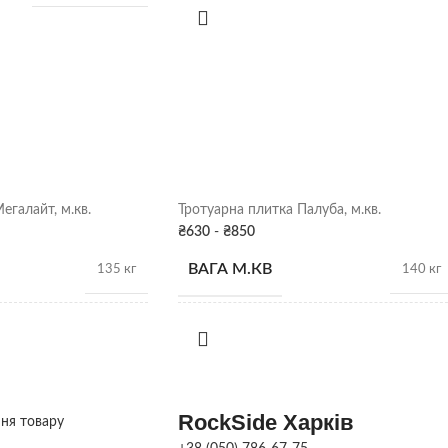
НАСИПНА ЩІЛЬНІСТЬ
1,4 т/м3
ОНІ
18 шт.
90 кг/шт
Сірий
егалайт, м.кв.
Тротуарна плитка Палуба, м.кв.
₴
630
-
₴
850
Харків
ВАГА М.КВ
135 кг
140 кг
ОНІ
КІЛЬК. У ПІДДОНІ
14.16 м.кв
12,5 м.кв
ТКИ
ВИСОТА В ММ
h 60 мм
60
RockSide Харків
ння товару