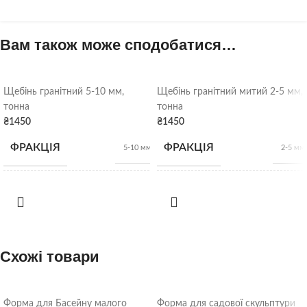
Вам також може сподобатися…
Щебінь гранітний 5-10 мм,
Щебінь гранітний митий 2-5 мм,
тонна
тонна
₴
1450
₴
1450
ФРАКЦІЯ
ФРАКЦІЯ
5-10 мм
2-5 мм
НАСИПНА
НАСИПНА
1,28 т/
1,28 т/
м3
м3
ЩІЛЬНІСТЬ
ЩІЛЬНІСТЬ
ВИД
ВИД
Схожі товари
Гранітний щебінь
Гранітний щебінь
Щебінь
Щебінь
ВІДВАНТАЖЕННЯ
ВІДВАНТАЖЕННЯ
Форма для Басейну малого
Форма для садової скульптури
насипом
насипом