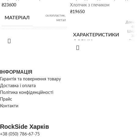
₴
23600
Хлопчик з глечиком
₴
19650
склопластик,
МАТЕРІАЛ
метал
Довжин
45 
Ширин
ХАРАКТЕРИСТИКИ
30 
Діаметр басейну:
Висо
ФОРМИ
РОЗМІР
внутрішній: 180 см;
70 
Зовнішній: 270 см;
Вага:
УПАКОВКА
2
ІНФОРМАЦІЯ
КОМПЛЕКТУ
Розм
піддони
ХАРАКТЕРИСТИКИ
27х23
ФОРМ
Гарантія та повернення товару
см; Ва
СКУЛЬПТУРИ
Доставка і оплата
21
Політика конфіденційності
ВАГА КОМПЛЕКТУ
Прайс
120
1 
кг
ПРОДУКТИВНІСТЬ
ФОРМ
Контакти
де
1
RockSide Харків
МАТЕРІАЛ
Склопласти
ПРОДУКТИВНІСТЬ
шт./8
поліуре
ФОРМИ
днів
+38 (050) 786-67-75