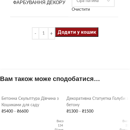
ФАРБУВАННЯ ДЕКОРУ
Очистити
Додати у кошик
Вам також може сподобатися…
Бетонна Скульптура Дівчина з
Декоративна Статуетка Голуби з
Кошиками для саду
бетону
₴
5400
-
₴
6600
₴
1300
-
₴
1500
Висота:
Висо
134 см
31
Діаметр:
Довжин