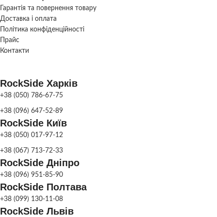
КІЛЬКІСТЬ
Гарантія та повернення товару
КІЛЬКІСТЬ
4
ПІДДОНІВ ДЛЯ
Доставка і оплата
шт.
7
ПІДДОНІВ ДЛЯ
ТРАНСПОРТУВАННЯ
Політика конфіденційності
шт.
ТРАНСПОРТУВАННЯ
Прайс
Контакти
Поставляється у
ДОСТАВКА
розібраному
Поставляється у
ДОСТАВКА
вигляді
розібраному
RockSide Харків
вигляді
+38 (050) 786-67-75
ФАРБУВАННЯ
Сіра патина
,
ФАРБУВАННЯ
+38 (096) 647-52-89
Колір
Сіра патина
,
ДЕКОРУ
Колір
ДЕКОРУ
RockSide Київ
+38 (050) 017-97-12
МАТЕРІАЛ
Бетон
+38 (067) 713-72-33
МАТЕРІАЛ
Бетон
RockSide Дніпро
+38 (096) 951-85-90
Фонтан
парковий
,
Фонтан
ПРИЗНАЧЕННЯ
RockSide Полтава
Фонтан
парковий
,
ПРИЗНАЧЕННЯ
садовий
Фонтан
+38 (099) 130-11-08
садовий
RockSide Львів