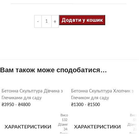
Додати у кошик
Вам також може сподобатися…
Бетонна Скульптура Дівчина з
Бетонна Скульптура Хлопчик з
Глечиками для саду
Глечиком для саду
₴
3950
-
₴
4800
₴
1300
-
₴
1500
Висота:
Висот
132 см
59 
Діаметр:
Діамет
ХАРАКТЕРИСТИКИ
ХАРАКТЕРИСТИКИ
34 см
23 
Вага: 80
Вага: 
кг