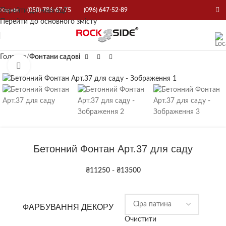
Перейти до навігації
Харків:
(050) 786-67-75
(096) 647-52-89
Перейти до основного змісту
Головна
Фонтани садові
Натисніть, щоб збільшити
Бетонний Фонтан Арт.37 для саду
₴
11250
-
₴
13500
ФАРБУВАННЯ ДЕКОРУ
Очистити