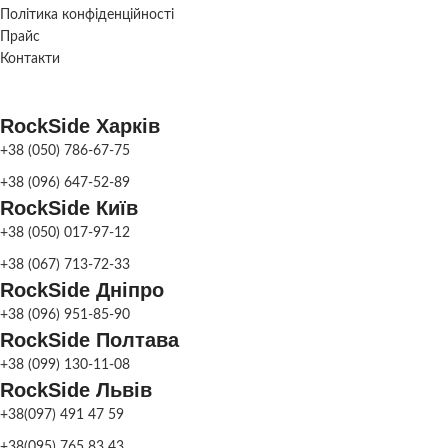
КІЛЬКІСТЬ
шт.
ТРАНСПОРТУВАННЯ
Політика конфіденційності
4
ПІДДОНІВ ДЛЯ
шт.
Прайс
ТРАНСПОРТУВАННЯ
Контакти
Поставляється у
ДОСТАВКА
розібраному
вигляді
Поставляється у
ДОСТАВКА
RockSide Харків
розібраному
вигляді
+38 (050) 786-67-75
ФАРБУВАННЯ
Сіра патина
,
+38 (096) 647-52-89
Колір
ДЕКОРУ
ТИП ФОНТАНУ
З басейном
RockSide Київ
+38 (050) 017-97-12
МАТЕРІАЛ
Бетон
ФАРБУВАННЯ
+38 (067) 713-72-33
Сіра патина
,
Колір
ДЕКОРУ
RockSide Дніпро
+38 (096) 951-85-90
Фонтан
парковий
,
ПРИЗНАЧЕННЯ
RockSide Полтава
Фонтан
МАТЕРІАЛ
Бетон
садовий
+38 (099) 130-11-08
RockSide Львів
Фонтан
+38(097) 491 47 59
СКЛАД
Харків
парковий
,
ПРИЗНАЧЕННЯ
Фонтан
+38(095) 765 83 43