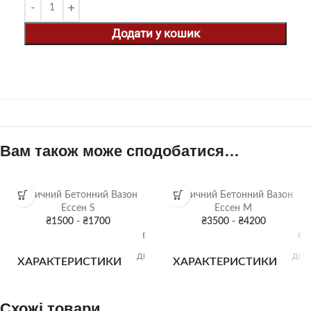
Додати у кошик
Вам також може сподобатися…
Вуличний Бетонний Вазон
Вуличний Бетонний Вазон
Ессен S
Ессен M
₴
1500
-
₴
1700
₴
3500
-
₴
4200
Висота:
Вис
50 см
8
Діаметр:
Діам
ХАРАКТЕРИСТИКИ
ХАРАКТЕРИСТИКИ
40 см
5
Об'єм:
Об
30 л
1
Схожі товари