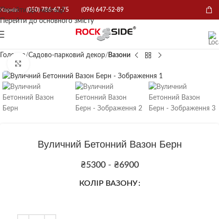
Перейти до навігації
Харків:
(050) 786-67-75
(096) 647-52-89
Перейти до основного змісту
Головна
Садово-парковий декор
Вазони
Натисніть, щоб збільшити
Вуличний Бетонний Вазон Берн
₴
5300
-
₴
6900
КОЛІР ВАЗОНУ