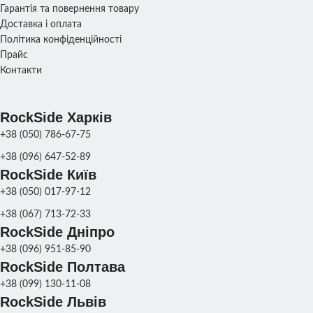
Колір
ДЕКОРУ
Гарантія та повернення товару
МАТЕРІАЛ
Бетон
Доставка і оплата
СКЛАД
Харків
Політика конфіденційності
СКЛАД
Харків
Прайс
Фонтан
парковий
,
ПРИЗНАЧЕННЯ
Контакти
Фонтан
садовий
RockSide Харків
СКЛАД
Харків
+38 (050) 786-67-75
+38 (096) 647-52-89
RockSide Київ
+38 (050) 017-97-12
+38 (067) 713-72-33
RockSide Дніпро
+38 (096) 951-85-90
RockSide Полтава
+38 (099) 130-11-08
RockSide Львів