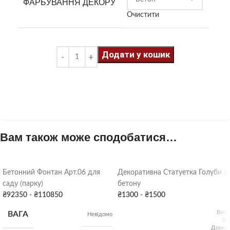
ФАРБУВАННЯ ДЕКОРУ
Очистити
Додати у кошик
Вам також може сподобатися…
Бетонний Фонтан Арт.06 для
Декоративна Статуетка Голуби з
саду (парку)
бетону
₴
92350
-
₴
110850
₴
1300
-
₴
1500
Висо
ВАГА
Невідомо
31
Довжин