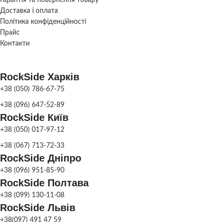
117×147 мм
РОЗМІР
250х
Доставка і оплата
117×87 мм
ЕЛЕМЕНТІВ, ММ
РОЗМІР
117×132/122
Політика конфіденційності
мм
ЕЛЕМЕНТІВ, ММ
Прайс
117×102/112
мм
Контакти
МЕТОД
Сухоспресов
ВИРОБНИЦТВА
МЕТОД
RockSide Харків
Сухоспресована
ВИРОБНИЦТВА
+38 (050) 786-67-75
Сірий
,
Коричнев
КОЛІР
Червоний
,
Оливков
ПЛИТКИ
+38 (096) 647-52-89
Чорний
,
Колор-М
Сірий
,
Коричневий
,
RockSide Київ
КОЛІР
Персиковий
,
Червоний
,
Оливковий
,
Чорний
,
ПЛИТКИ
+38 (050) 017-97-12
ВИД ПЛИТКИ
Білий
,
Жовтий
Квад
+38 (067) 713-72-33
RockSide Дніпро
Для легкових
ФАСКА
ПРИЗНАЧЕННЯ
З фас
+38 (096) 951-85-90
автомобілів
,
Для пішохідних
ПЛИТКИ
RockSide Полтава
зон
+38 (099) 130-11-08
ВОДОПОГЛИНАННЯ
RockSide Львів
біл
ФАСКА
Без фаски
+38(097) 491 47 59