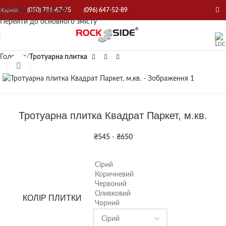
Перейти до навігації
Харків:
(050) 786-67-75
(096) 647-52-89
Перейти до основного змісту
Головна
Тротуарна плитка
Натисніть, щоб збільшити
Тротуарна плитка Квадрат Паркет, м.кв.
₴
545
-
₴
650
Сірий
Коричневий
Червоний
Оливковий
КОЛІР ПЛИТКИ
Чорний