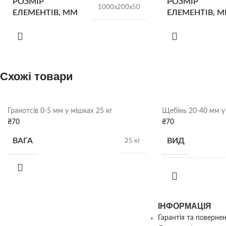
РОЗМІР
РОЗМІР
1000х200х50
ЕЛЕМЕНТІВ, ММ
ЕЛЕМЕНТІВ, 
КІЛЬК. У ПІДДОНІ
КІЛЬК. У ПІДД
66 шт.
Схожі товари
ВАГА
ВАГА
24 кг/шт
Сірий
,
Червоний
,
Оливковий
,
КОЛІР
Гранотсів 0-5 мм у мішках 25 кг
Щебінь 20-40 мм у 
КОЛІР
Коричневий
,
Чорний
₴
70
₴
70
ВАГА
ВИД
25 кг
СКЛАД
СКЛАД
Харків
ВАГА
ІНФОРМАЦІЯ
Гарантія та поверне