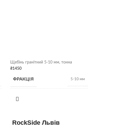
Щебінь гранітний 5-10 мм, тонна
Щебінь гранітни
₴
1450
₴
1450
ФРАКЦІЯ
ФРАКЦІЯ
5-10 мм
НАСИПНА
НАСИПНА
1,28 т/
м3
ЩІЛЬНІСТЬ
ЩІЛЬНІСТЬ
RockSide Львів
ВИД
ВИД
Гранітний щебінь