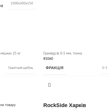
1000х300х150
ММ
ОНІ
18 шт.
90 кг/шт
мішках 25 кг
Гранвідсів 0-5 мм, тонна
Сірий
₴
1060
ФРАКЦІЯ
Гранітний щебінь
0-5
Харків
НАСИПНА ЩІЛЬНІСТЬ
25 кг
1,4 т/м3
RockSide Харків
ння товару