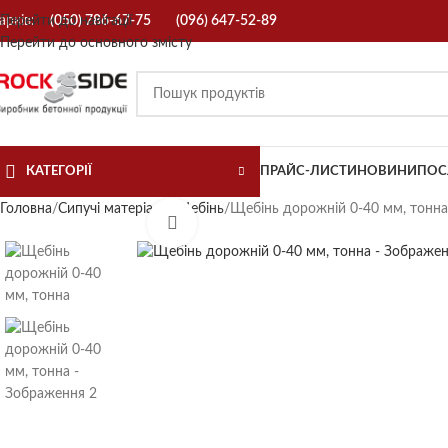
арків:
Перейти до навігації
(050) 786-67-75
(096) 647-52-89
Перейти до основного змісту
КАТЕГОРІЇ
ПРАЙС-ЛИСТИ
НОВИНИ
ПОС
Головна
Сипучі матеріали
Щебінь
Щебінь дорожній 0-40 мм, тонна
Натисніть, щоб збільшити