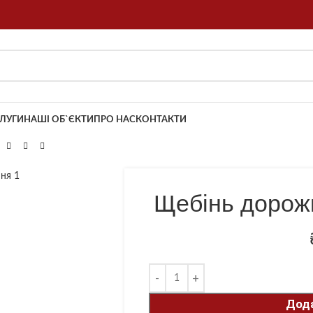
ЛУГИ
НАШІ ОБ`ЄКТИ
ПРО НАС
КОНТАКТИ
Щебінь дорожн
Дода