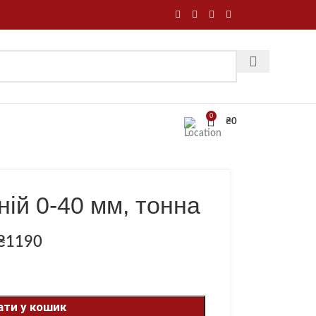
0
₴
0
ій 0-40 мм, тонна
₴
1190
ти у кошик