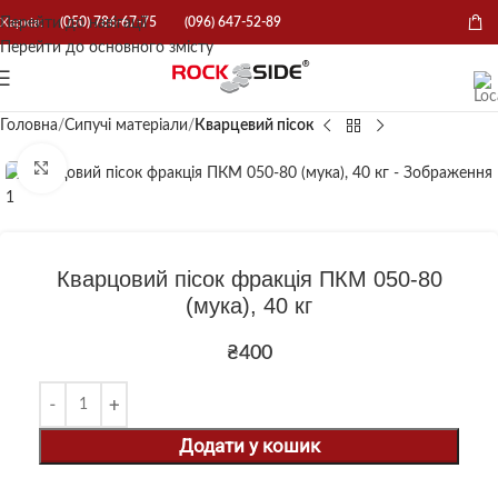
Перейти до навігації
Харків:
(050) 786-67-75
(096) 647-52-89
Перейти до основного змісту
Головна
Сипучі матеріали
Кварцевий пісок
Натисніть, щоб збільшити
Кварцовий пісок фракція ПКМ 050-80
(мука), 40 кг
₴
400
Додати у кошик