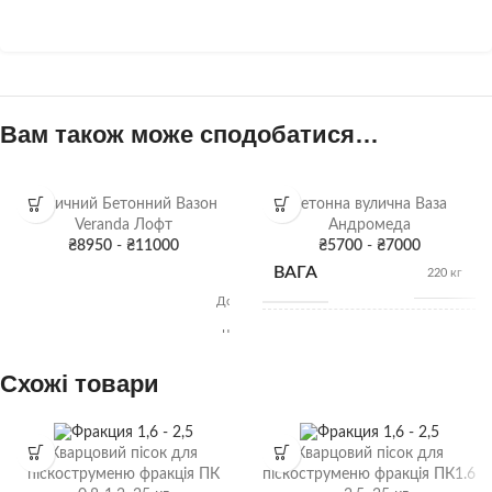
Вам також може сподобатися…
Вуличний Бетонний Вазон
Бетонна вулична Ваза
Veranda Лофт
Андромеда
₴
8950
-
₴
11000
₴
5700
-
₴
7000
Висота:
ВАГА
220 кг
70 см
Довжина:
65 см
Ширина:
ХАРАКТЕРИСТИКИ
РОЗМІРИ
72см х 100Д
65 см
Об'єм:
Схожі товари
214 л
Вага: 315
Сіра
ФАРБУВАННЯ
кг
патина
,
ДЕКОРУ
Колір
Кварцовий пісок для
Кварцовий пісок для
піскоструменю фракція ПК
піскоструменю фракція ПК1.6
КОЛІР ВАЗОНУ
Бетон
,
Колір