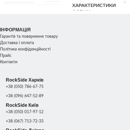
Шир
ХАРАКТЕРИСТИКИ
4
Ви
ФОРМИ
Довжина:
10
45 см;
Ваг
Ширина:
ХАРАКТЕРИСТИКИ
30 см;
ІНФОРМАЦІЯ
Висота:
ФОРМИ
50 см;
Гарантія та повернення товару
Вага: 10
Ро
Доставка і оплата
кг
ХАРАКТЕРИСТИКИ
83х2
Політика конфіденційності
см; 
СКУЛЬПТУРИ
1
Прайс
Розмір:
Контакти
ХАРАКТЕРИСТИКИ
24х24х40
см; Вага:
СКУЛЬПТУРИ
1
ПРОДУКТИВНІСТЬ
20 кг
RockSide Харків
+38 (050) 786-67-75
1 шт/
ПРОДУКТИВНІСТЬ
Склопласт
МАТЕРІАЛ
день
поліур
+38 (096) 647-52-89
ФОРМИ
Склопластик + си
RockSide Київ
+38 (050) 017-97-12
+38 (067) 713-72-33