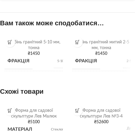
Вам також може сподобатися…
Щебінь гранітний 5-10 мм,
Щебінь гранітний митий 2-5
тонна
мм, тонна
₴
1450
₴
1450
ФРАКЦІЯ
ФРАКЦІЯ
5-10 мм
2-5 
НАСИПНА
НАСИПНА
1,28 т/
1,28 
м3
м
ЩІЛЬНІСТЬ
ЩІЛЬНІСТЬ
Схожі товари
ВИД
ВИД
Гранітний щебінь
Гранітний щебі
Форма для садової
Форма для садової
скульптури Лев Малюк
скульптури Лев №3-4
₴
5100
₴
52600
Щебінь
Щебі
ВІДВАНТАЖЕННЯ
ВІДВАНТАЖЕННЯ
Довж
МАТЕРІАЛ
Стеклопластик
насипом
насип
11