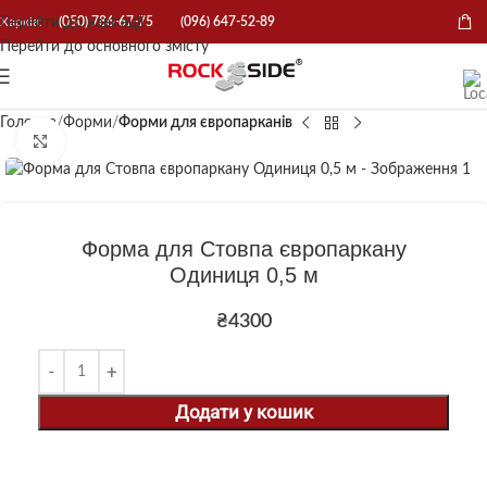
Перейти до навігації
Харків:
(050) 786-67-75
(096) 647-52-89
Перейти до основного змісту
Головна
Форми
Форми для європарканів
Натисніть, щоб збільшити
Форма для Стовпа європаркану
Одиниця 0,5 м
₴
4300
Додати у кошик