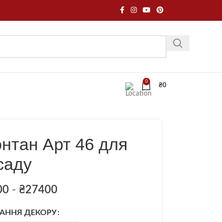
0
₴
0
нтан Арт 46 для
саду
00
-
₴
27400
АННЯ ДЕКОРУ