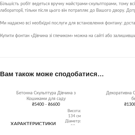
Більшість робіт ведеться вручну майстрами-скульпторами, тому всі
лабораторії, тільки після цього він потрапляє до Вашого двору. До
Ми надаємо всі необхідні послуги для встановлення фонтану: достав
Купити фонтан «Дівчина зі глечиком» можна на сайті або залишивши 
Вам також може сподобатися…
Бетонна Скульптура Дівчина з
Декоративна С
Кошиками для саду
б
₴
5400
-
₴
6600
₴
130
Висота:
134 см
Діаметр:
ХАРАКТЕРИСТИКИ
38 см
ХАРАКТЕРИС
Вага: 153