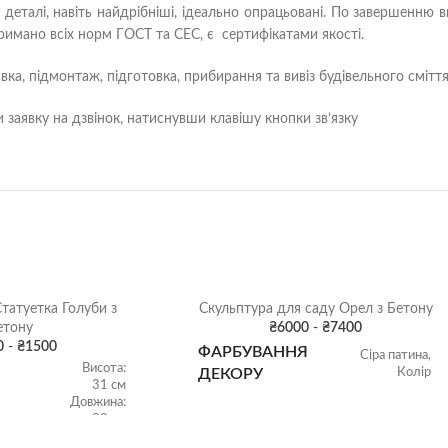
 деталі, навіть найдрібніші, ідеально опрацьовані. По завершенню 
тримано всіх норм ГОСТ та СЕС, є сертифікатами якості.
ка, підмонтаж, підготовка, прибирання та вивіз будівельного сміття
заявку на дзвінок, натиснувши клавішу кнопки зв’язку
татуетка Голуби з
Скульптура для саду Орел з Бетону
етону
₴
6000
-
₴
7400
0
-
₴
1500
ФАРБУВАННЯ
Сіра патина
,
Висота:
Колір
ДЕКОРУ
31 см
Довжина:
38 см
ТИКИ
Ширина:
Висота: