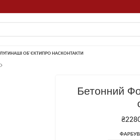
ЛУГИ
НАШІ ОБ`ЄКТИ
ПРО НАС
КОНТАКТИ
Бетонний Фо
₴
228
ФАРБУВ