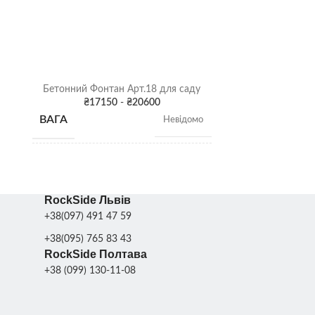
Бетонний Фонтан Арт.18 для саду
Бетонний Фо
₴
17150
-
₴
20600
₴
2
ВАГА
ВАГА
Невідомо
Висота: 225 см;
РОЗМІРИ
РОЗМІРИ
Діаметр фонтану: 130
см;
RockSide Львів
+38(097) 491 47 59
КІЛЬКІСТЬ ПІДДОНІВ
КІЛЬКІСТЬ
+38(095) 765 83 43
2
ДЛЯ
ДЛЯ
RockSide Полтава
шт.
ТРАНСПОРТУВАННЯ
ТРАНСПО
+38 (099) 130-11-08
Поставляється у
ДОСТАВКА
ДОСТАВК