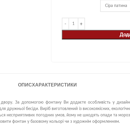
Дод
ОПИС
ХАРАКТЕРИСТИКИ
двору. За допомогою фонтану Ви додаєте особливість у дизайн 
 для дружньої бесіди. Виріб виготовлений із високоякісних, екологі
їться несприятливих погодних умов, йому не шкодять опади та морози
мовити фонтан у базовому кольорі чи з художнім оформленням.