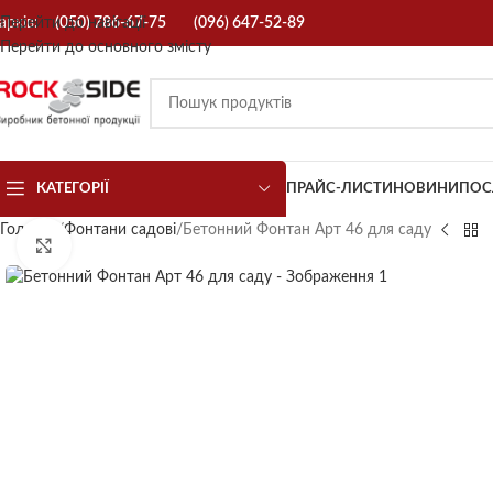
арків:
Перейти до навігації
(050) 786-67-75
(096) 647-52-89
Перейти до основного змісту
КАТЕГОРІЇ
ПРАЙС-ЛИСТИ
НОВИНИ
ПОС
Головна
Фонтани садові
Бетонний Фонтан Арт 46 для саду
Натисніть, щоб збільшити