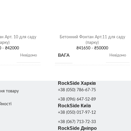
19 см
105 см
Вага: 10
Діаметр
кг
основи:
55 см
ХАРАКТЕРИСТИКИ
Розмах
крил: 110
Я
Сіра патина
,
см
Колір
Вага: 155
н Арт. 10 для саду
Бетонний Фонтан Арт.11 для саду
кг
парку)
(парку)
0
-
₴
42000
₴
41650
-
₴
50000
ВАГА
Харків
Невідомо
Невідомо
СКЛАД
Харків
Висота: 220 см;
Висота: 200 см;
Діаметр фонтану: 100
Діаметр фонтану: 90
RockSide Харків
см; Внутрішній
см; Внутрішній
РОЗМІРИ
діаметр басейну: 180
діаметр басейну: 180
+38 (050) 786-67-75
ння товару
см; Зовнішній діаметр
см; Зовнішній діаметр
басейну: 270 см;
басейну: 270 см;
+38 (096) 647-52-89
йності
RockSide Київ
+38 (050) 017-97-12
ДДОНОВ
КІЛЬКІСТЬ ПІДДОНІВ
4
4
+38 (067) 713-72-33
ДЛЯ
шт.
шт.
RockSide Дніпро
ИРОВКИ
ТРАНСПОРТУВАННЯ