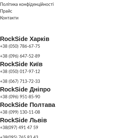
СКЛАД
СКЛАД
Харків
Харк
Політика конфіденційності
Прайс
Фонтан
парковий
,
ПРИЗНАЧЕННЯ
Контакти
Фонтан
садовий
RockSide Харків
СКЛАД
Харків
+38 (050) 786-67-75
+38 (096) 647-52-89
RockSide Київ
+38 (050) 017-97-12
+38 (067) 713-72-33
RockSide Дніпро
+38 (096) 951-85-90
RockSide Полтава
+38 (099) 130-11-08
RockSide Львів
+38(097) 491 47 59
+38(095) 765 83 43