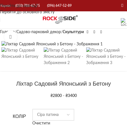
Перейти до навігації
Харків:
(050) 786-67-75
(096) 647-52-89
Перейти до основного змісту
Головна
Садово-парковий декор
Скульптури
Натисніть, щоб збільшити
Ліхтар Садовий Японський з Бетону
₴
2800
-
₴
3400
КОЛІР
Очистити