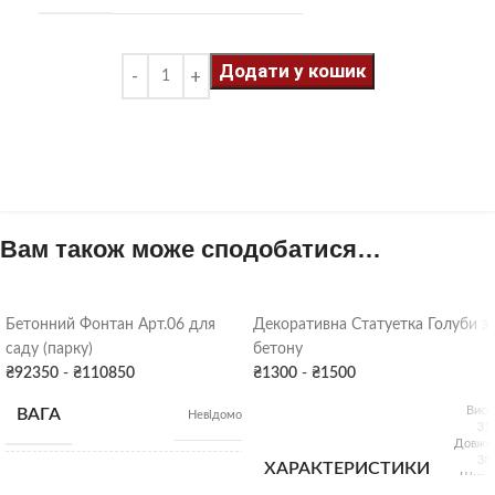
Додати у кошик
Вам також може сподобатися…
Бетонний Фонтан Арт.06 для
Декоративна Статуетка Голуби з
саду (парку)
бетону
₴
92350
-
₴
110850
₴
1300
-
₴
1500
Висо
ВАГА
Невідомо
31
Довжин
38
ХАРАКТЕРИСТИКИ
Ширин
Висота: 240 см;
19